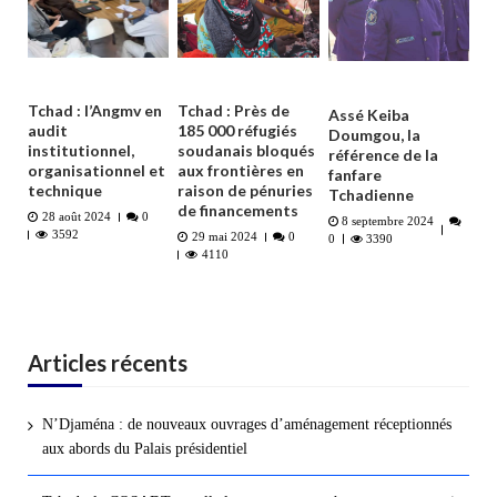
Tchad : l’Angmv en
Tchad : Près de
Assé Keiba
audit
185 000 réfugiés
Doumgou, la
institutionnel,
soudanais bloqués
référence de la
organisationnel et
aux frontières en
fanfare
technique
raison de pénuries
Tchadienne
de financements
28 août 2024
0
8 septembre 2024
3592
29 mai 2024
0
0
3390
4110
Articles récents
N’Djaména : de nouveaux ouvrages d’aménagement réceptionnés
aux abords du Palais présidentiel