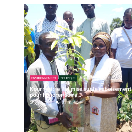
ENVIRONNEMENT
POLITIQUE
Kournari : le Psf mise sur le reboisement
pour honorer son a...
2 août 2026
0
475