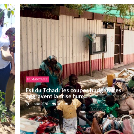
HUMANITAIRE
Est du Tchad : les coupes budgétaires
aggravent la crise hum...
1 août 2026
0
1322