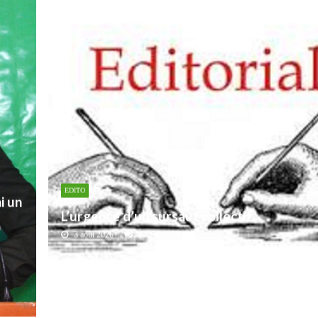
EDITO
i un
L’urgence d’un sursaut collectif
3 août 2026
0
430