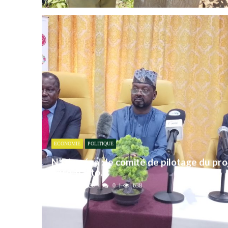
ECONOMIE
POLITIQUE
N’Djaména : le comité de pilotage du pro
agro-pasto...
31 juillet 2026
0
638