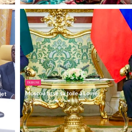
TRIBUNE
Moscou tisse sa toile à Lomé
jet
30 juillet 2026
0
1057