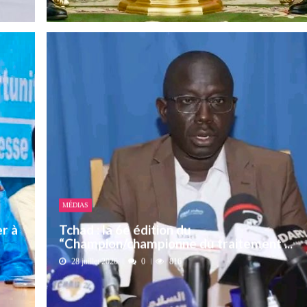
MÉDIAS
er à
Tchad : la 6e édition du
“Champion/championne du traitement ...
28 juillet 2026
0
816