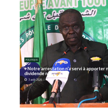
e
s
POLITIQUE
« Notre arrestation n’a servi à apporter n
dividende ni ...
3 août 2026
0
478