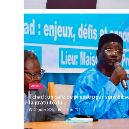
MÉDIAS
Tchad : un café de presse pour sensibilis
la gratuité du...
29 juillet 2026
0
727