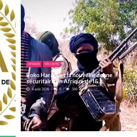
t pour honorer son ancien leader
2 AOÛT 2026
emandes de création des journaux en ligne...
4 AOÛT 2026
aire en Afrique de l’Ouest et du Ce...
4 AOÛT 2026
 ni un dividende ni une quelconque plus-...
3 AOÛT 2026
OPINION
SÉCURITÉ
Boko Haram et la nouvelle donne
sécuritaire en Afrique de l&...
4 août 2026
0
566