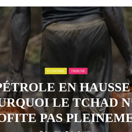
emandes de création des journaux en ligne...
4 AOÛT 2026
aire en Afrique de l’Ouest et du Ce...
4 AOÛT 2026
ensés
8 AOÛT 2026
peines de prison ferme pour des vidéos v...
7 AOÛT 2026
isée « Bamba Tchandoulaye, dit Jorio Star...
7 AOÛT 2026
ECONOMIE
TRIBUNE
PÉTROLE EN HAUSSE 
URQUOI LE TCHAD N
OFITE PAS PLEINEM