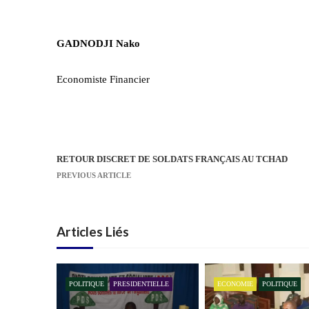
GADNODJI Nako
Economiste Financier
RETOUR DISCRET DE SOLDATS FRANÇAIS AU TCHAD
N
PREVIOUS ARTICLE
a
v
i
Articles Liés
g
a
t
POLITIQUE
PRESIDENTIELLE
ECONOMIE
POLITIQUE
i
o