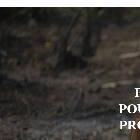
Tchad : la Hama suspend l’examen des d
Boko Haram et la nouvelle donne sécurit
Province du Lac : 46 cas de choléra rec
Sénégal : trois influenceurs écopent de 
Bongor : la Maison de la Culture rebapt
PO
PR