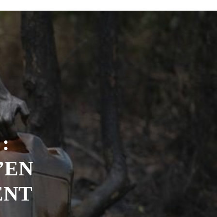
:
’EN
ENT