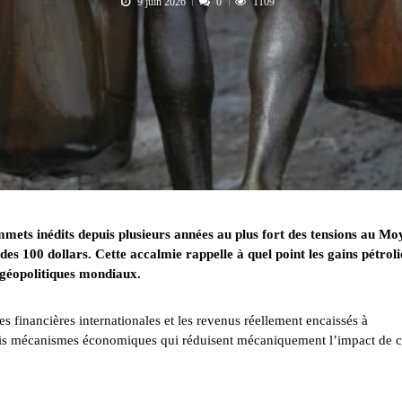
9 juin 2026
0
1109
ommets inédits depuis plusieurs années au plus fort des tensions au Mo
es 100 dollars. Cette accalmie rappelle à quel point les gains pétroli
 géopolitiques mondiaux.
ces financières internationales et les revenus réellement encaissés à
trois mécanismes économiques qui réduisent mécaniquement l’impact de c