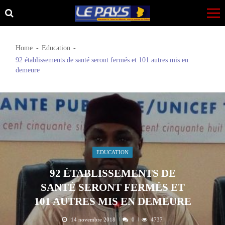
Skip
Skip
to
to
navigation
content
Home
Education
92 établissements de santé seront fermés et 101 autres mis en
demeure
EDUCATION
92 ÉTABLISSEMENTS DE
SANTÉ SERONT FERMÉS ET
101 AUTRES MIS EN DEMEURE
14 novembre 2018
0
4737