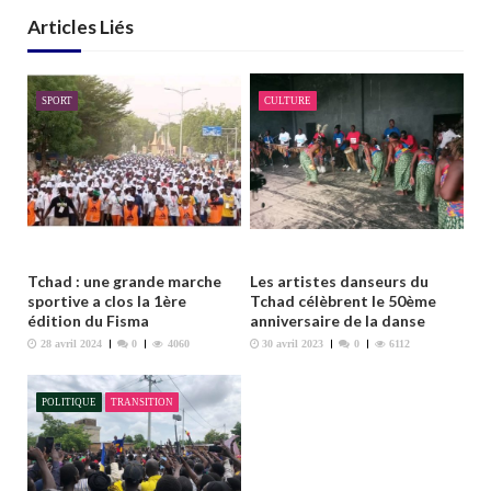
t
Articles Liés
i
o
n
SPORT
CULTURE
d
e
l
’
a
r
Tchad : une grande marche
Les artistes danseurs du
t
sportive a clos la 1ère
Tchad célèbrent le 50ème
édition du Fisma
anniversaire de la danse
i
28 avril 2024
0
4060
30 avril 2023
0
6112
c
l
POLITIQUE
TRANSITION
e