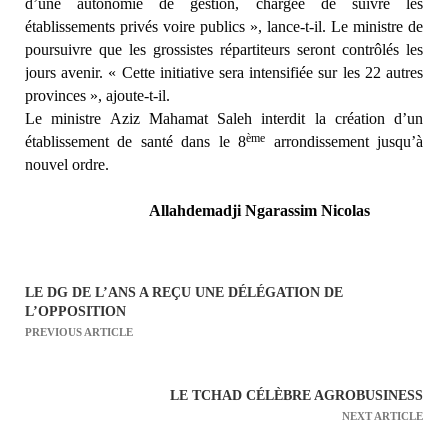
d’une autonomie de gestion, chargée de suivre les
établissements privés voire publics », lance-t-il. Le ministre de
poursuivre que les grossistes répartiteurs seront contrôlés les
jours avenir. « Cette initiative sera intensifiée sur les 22 autres
provinces », ajoute-t-il.
Le ministre Aziz Mahamat Saleh interdit la création d’un
ème
établissement de santé dans le 8
arrondissement jusqu’à
nouvel ordre.
Allahdemadji Ngarassim Nicolas
LE DG DE L’ANS A REÇU UNE DÉLÉGATION DE
N
L’OPPOSITION
a
PREVIOUS ARTICLE
v
i
LE TCHAD CÉLÈBRE AGROBUSINESS
g
NEXT ARTICLE
a