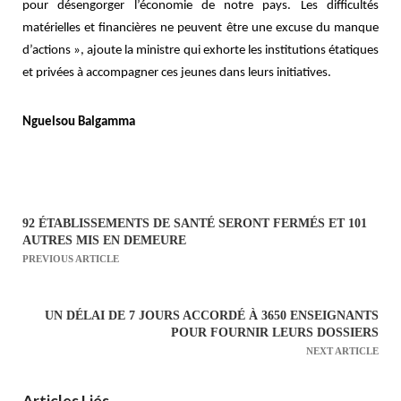
pour désengorger l’économie de notre pays. Les difficultés
matérielles et financières ne peuvent être une excuse du manque
d’actions », ajoute la ministre qui exhorte les institutions étatiques
et privées à accompagner ces jeunes dans leurs initiatives.
Nguelsou Balgamma
92 ÉTABLISSEMENTS DE SANTÉ SERONT FERMÉS ET 101
N
AUTRES MIS EN DEMEURE
a
PREVIOUS ARTICLE
v
i
UN DÉLAI DE 7 JOURS ACCORDÉ À 3650 ENSEIGNANTS
g
POUR FOURNIR LEURS DOSSIERS
a
NEXT ARTICLE
t
Articles Liés