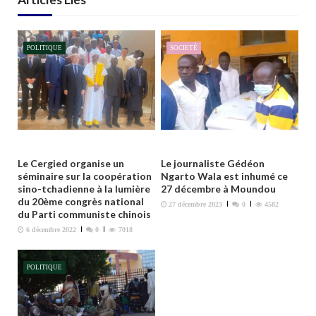
i
o
n
POLITIQUE
SOCIETÉ
d
e
l
’
a
r
t
Le Cergied organise un
Le journaliste Gédéon
séminaire sur la coopération
Ngarto Wala est inhumé ce
i
sino-tchadienne à la lumière
27 décembre à Moundou
c
du 20ème congrès national
27 décembre 2023
0
4582
du Parti communiste chinois
l
6 décembre 2022
0
7018
e
POLITIQUE