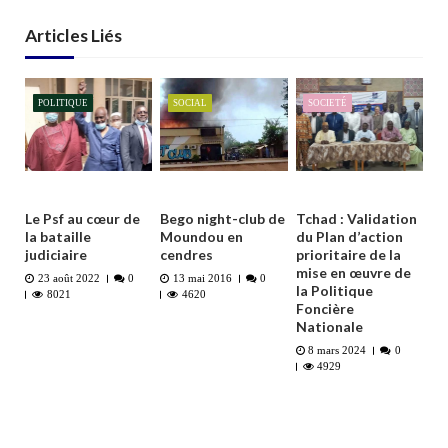
Articles Liés
POLITIQUE
SOCIAL
SOCIETÉ
Le Psf au cœur de
Bego night-club de
Tchad : Validation
la bataille
Moundou en
du Plan d’action
judiciaire
cendres
prioritaire de la
mise en œuvre de
23 août 2022
0
13 mai 2016
0
la Politique
8021
4620
Foncière
Nationale
8 mars 2024
0
4929