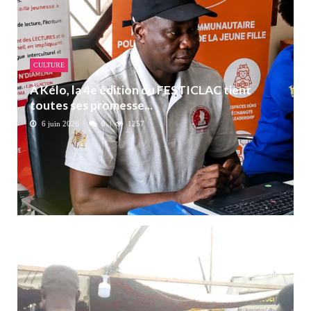
CULTURE
À Kélo, la 4e édition du FESTICLAC tient
toutes ses promesse...
6 juin 2026
0
1257