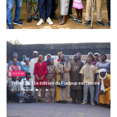
CULTURE
Tchad : la 11e édition du Fiadpup est lancée
2 juillet 2026
0
925