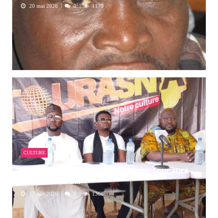
20 mai 2026
0
1179
CULTURE
La 2e édition du festival Tourasna Tour aura
lieu du 29 au 3...
17 mai 2026
0
1368