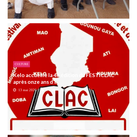
CULTURE
Kelo accueille la 4e édition du FESTICLAC
après onze ans d’i...
13 mai 2026
0
1321