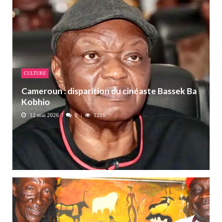
CULTURE
Cameroun : disparition du cinéaste Bassek Ba
Kobhio
12 mai 2026
0
1216