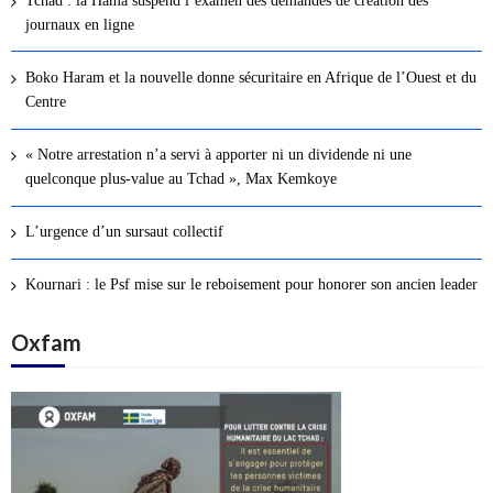
Tchad : la Hama suspend l’examen des demandes de création des
i
journaux en ligne
o
n
Boko Haram et la nouvelle donne sécuritaire en Afrique de l’Ouest et du
d
Centre
e
s
« Notre arrestation n’a servi à apporter ni un dividende ni une
a
quelconque plus-value au Tchad », Max Kemkoye
r
t
L’urgence d’un sursaut collectif
i
c
Kournari : le Psf mise sur le reboisement pour honorer son ancien leader
l
Oxfam
e
s