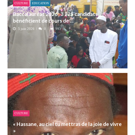
CULTURE
EDUCATION
Baccalauréat 2026 : 3 225 candidats
bénéficient de cours de ...
5 juin 2026
0
993
CULTURE
« Hassane, au ciel tu mettras de la joie de vivre
»