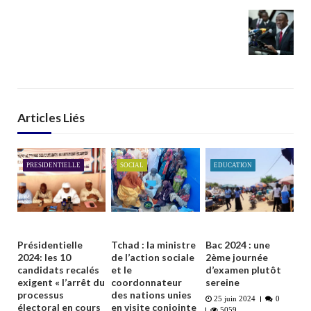
Articles Liés
PRESIDENTIELLE
SOCIAL
EDUCATION
Présidentielle
Tchad : la ministre
Bac 2024 : une
2024: les 10
de l’action sociale
2ème journée
candidats recalés
et le
d’examen plutôt
exigent « l’arrêt du
coordonnateur
sereine
processus
des nations unies
25 juin 2024
0
électoral en cours
en visite conjointe
5059