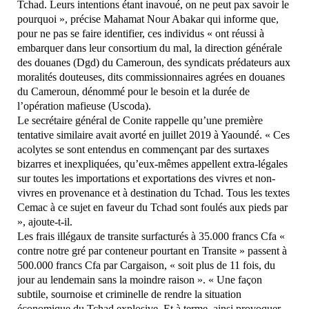
Tchad. Leurs intentions étant inavoué, on ne peut pax savoir le
pourquoi », précise Mahamat Nour Abakar qui informe que,
pour ne pas se faire identifier, ces individus « ont réussi à
embarquer dans leur consortium du mal, la direction générale
des douanes (Dgd) du Cameroun, des syndicats prédateurs aux
moralités douteuses, dits commissionnaires agrées en douanes
du Cameroun, dénommé pour le besoin et la durée de
l’opération mafieuse (Uscoda).
Le secrétaire général de Conite rappelle qu’une première
tentative similaire avait avorté en juillet 2019 à Yaoundé. « Ces
acolytes se sont entendus en commençant par des surtaxes
bizarres et inexpliquées, qu’eux-mêmes appellent extra-légales
sur toutes les importations et exportations des vivres et non-
vivres en provenance et à destination du Tchad. Tous les textes
Cemac à ce sujet en faveur du Tchad sont foulés aux pieds par
», ajoute-t-il.
Les frais illégaux de transite surfacturés à 35.000 francs Cfa «
contre notre gré par conteneur pourtant en Transite » passent à
500.000 francs Cfa par Cargaison, « soit plus de 11 fois, du
jour au lendemain sans la moindre raison ». « Une façon
subtile, sournoise et criminelle de rendre la situation
économique du Tchad explosive. Et à terme, ainsi provoquer