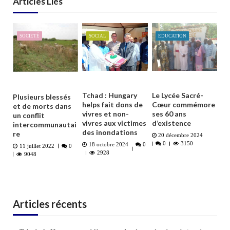
Articles Liés
SOCIETÉ
SOCIAL
EDUCATION
Tchad : Hungary
Le Lycée Sacré-
Plusieurs blessés
helps fait dons de
Cœur commémore
et de morts dans
vivres et non-
ses 60 ans
un conflit
vivres aux victimes
d’existence
intercommunautai
des inondations
re
20 décembre 2024
0
3150
18 octobre 2024
0
11 juillet 2022
0
2928
9048
Articles récents