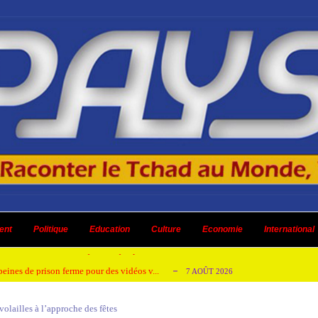
emandes de création des journaux en ligne...
4 AOÛT 2026
aire en Afrique de l’Ouest et du Ce...
ent
Politique
Education
Culture
4 AOÛT 2026
Economie
International
 ni un dividende ni une quelconque plus-...
3 AOÛT 2026
peines de prison ferme pour des vidéos v...
7 AOÛT 2026
isée « Bamba Tchandoulaye, dit Jorio Star...
7 AOÛT 2026
olailles à l’approche des fêtes
emandes de création des journaux en ligne...
4 AOÛT 2026