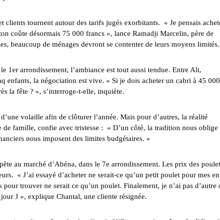
clients tournent autour des tarifs jugés exorbitants. « Je pensais achet
uton coûte désormais 75 000 francs », lance Ramadji Marcelin, père de
bles, beaucoup de ménages devront se contenter de leurs moyens limités.
 le 1er arrondissement, l’ambiance est tout aussi tendue. Entre Ali,
 enfants, la négociation est vive. « Si je dois acheter un cabri à 45 000
s la fête ? », s’interroge-t-elle, inquiète.
 d’une volaille afin de clôturer l’année. Mais pour d’autres, la réalité
e famille, confie avec tristesse : « D’un côté, la tradition nous oblige
inanciers nous imposent des limites budgétaires. »
répète au marché d’Abéna, dans le 7e arrondissement. Les prix des poule
urs. ‎« J’ai essayé d’acheter ne serait-ce qu’un petit poulet pour mes en
 pour trouver ne serait ce qu’un poulet. Finalement, je n’ai pas d’autre
 jour J », explique Chantal, une cliente résignée.