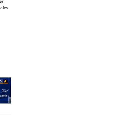
es
boles