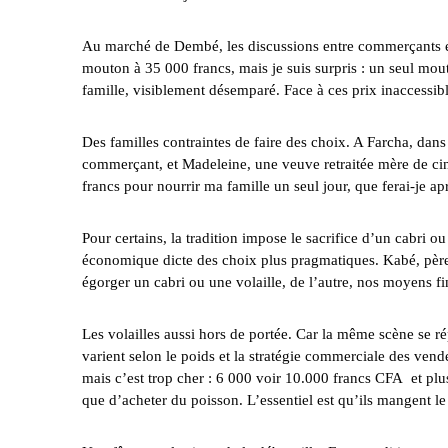
‎Au marché de Dembé, les discussions entre commerçants et 
mouton à 35 000 francs, mais je suis surpris : un seul mo
famille, visiblement désemparé. Face à ces prix inaccessi
‎Des familles contraintes de faire des choix. A Farcha, dans
commerçant, et Madeleine, une veuve retraitée mère de cinq
francs pour nourrir ma famille un seul jour, que ferai-je aprè
‎Pour certains, la tradition impose le sacrifice d’un cabri ou
économique dicte des choix plus pragmatiques. Kabé, père d
égorger un cabri ou une volaille, de l’autre, nos moyens f
‎Les volailles aussi hors de portée. Car la même scène se 
varient selon le poids et la stratégie commerciale des vende
mais c’est trop cher : 6 000 voir 10.000 francs CFA et plus
que d’acheter du poisson. L’essentiel est qu’ils mangent le