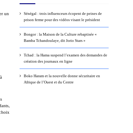
er un
Sénégal : trois influenceurs écopent de peines de
prison ferme pour des vidéos visant le président
Bongor : la Maison de la Culture rebaptisée «
Bamba Tchandoulaye, dit Jorio Stars »
Tchad : la Hama suspend l’examen des demandes de
création des journaux en ligne
Boko Haram et la nouvelle donne sécuritaire en
 à
Afrique de l’Ouest et du Centre
ts
fants,
 choix