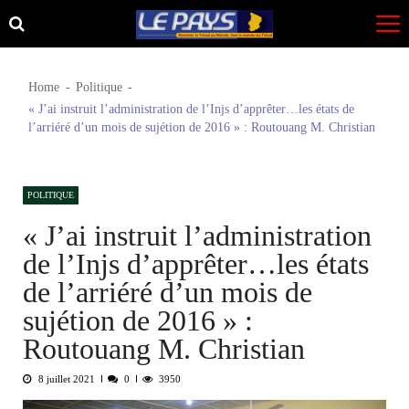
Skip
Skip
to
to
navigation
content
Home
Politique
« J’ai instruit l’administration de l’Injs d’apprêter…les états de
l’arriéré d’un mois de sujétion de 2016 » : Routouang M. Christian
POLITIQUE
« J’ai instruit l’administration
de l’Injs d’apprêter…les états
de l’arriéré d’un mois de
sujétion de 2016 » :
Routouang M. Christian
8 juillet 2021
0
3950