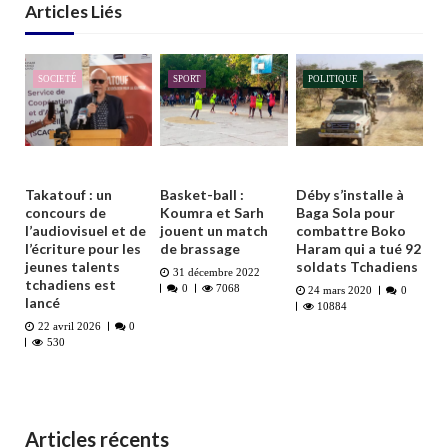
Articles Liés
SOCIETÉ
SPORT
POLITIQUE
Takatouf : un
Basket-ball :
Déby s’installe à
concours de
Koumra et Sarh
Baga Sola pour
l’audiovisuel et de
jouent un match
combattre Boko
l’écriture pour les
de brassage
Haram qui a tué 92
jeunes talents
soldats Tchadiens
31 décembre 2022
tchadiens est
0
7068
24 mars 2020
0
lancé
10884
22 avril 2026
0
530
Articles récents