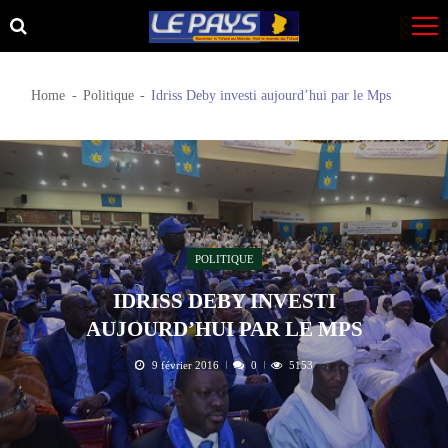
Skip
Skip
to
to
navigation
content
Home
Politique
Idriss Deby investi aujourd’hui par le Mps
POLITIQUE
IDRISS DEBY INVESTI
AUJOURD’HUI PAR LE MPS
9 février 2016
0
5153