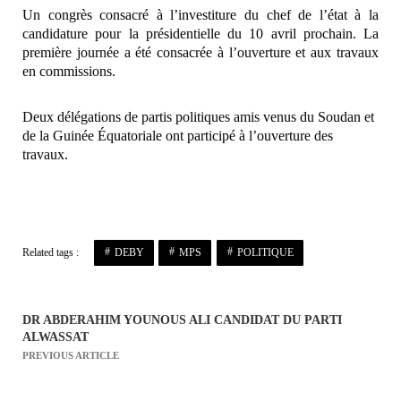
Un congrès consacré à l’investiture du chef de l’état à la
candidature pour la présidentielle du 10 avril prochain. La
première journée a été consacrée à l’ouverture et aux travaux
en commissions.
Deux délégations de partis politiques amis venus du Soudan et
de la Guinée Équatoriale ont participé à l’ouverture des
travaux.
Related tags :
DEBY
MPS
POLITIQUE
DR ABDERAHIM YOUNOUS ALI CANDIDAT DU PARTI
N
ALWASSAT
a
PREVIOUS ARTICLE
v