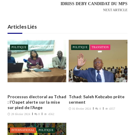
i
IDRISS DEBY CANDIDAT DU MPS
g
NEXT ARTICLE
a
t
Articles Liés
i
o
n
POLITIQUE
POLITIQUE
TRANSITION
d
e
l
’
a
r
Processus électoral au Tchad
Tchad: Saleh Kebzabo prête
t
: l’Oapet alerte sur la mise
serment
sur pied de l’Ange
i
16 février 2024
0
4357
20 février 2024
0
4562
c
l
INTERNATIONAL
POLITIQUE
e