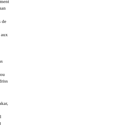
mment
uman
s de
e aux
ns
 ou
driss
akar,
l
t