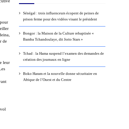
cutive
Sénégal : trois influenceurs écopent de peines de
prison ferme pour des vidéos visant le président
 pour
iller
Bongor : la Maison de la Culture rebaptisée «
deina
,
Bamba Tchandoulaye, dit Jorio Stars »
r de
Tchad : la Hama suspend l’examen des demandes de
création des journaux en ligne
e leur
Les
Boko Haram et la nouvelle donne sécuritaire en
Afrique de l’Ouest et du Centre
vant
 vol