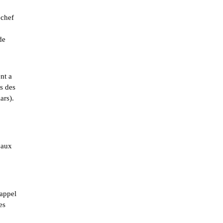
 chef
de
nt a
s des
ars).
 aux
’appel
es