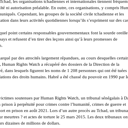
u Tchad, les organisations tchadiennes et internationales tiennent fréque
ulté ni autorisation préalable. En outre, ces organisations, y compris H
niqués. Cependant, les groupes de la société civile tchadienne et les
ation dans leurs activités quotidiennes lorsqu’ils s’expriment sur des ca
à quel point certains responsables gouvernementaux font la sourde oreill
pays et refusent d’en tirer des leçons ainsi qu’à leurs promesses de
h.
arqué par des atrocités largement répandues, au cours desquelles certai
01, Human Rights Watch a
récupéré
des dossiers de la Direction de la
ré, dans lesquels
figurent
les noms de 1 208 personnes qui ont été tuées
lations des droits humains. Habré a été chassé du pouvoir en 1990 par I
victimes soutenues par Human Rights Watch, un tribunal sénégalais à D
 prison à perpétuité pour
crimes contre l’humanité, crimes de guerre et
ort
en prison en août 2021. Lors d’un autre procès au Tchad, un tribuna
r meurtres ? et actes de torture le 25 mars 2015. Les deux tribunaux on
s dizaines de millions de dollars.