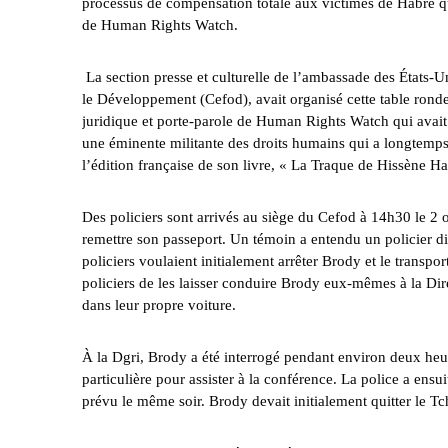
processus de compensation totale aux victimes de Habré q
de Human Rights Watch.
La section presse et culturelle de l’ambassade des États-
le Développement (Cefod), avait organisé cette table ronde
juridique et porte-parole de Human Rights Watch qui avait 
une éminente militante des droits humains qui a longtemps 
l’édition française de son livre, «
La Traque de Hissène Ha
Des policiers sont arrivés au siège du Cefod à 14h30 le 2 
remettre son passeport. Un témoin a entendu un policier dir
policiers voulaient initialement arrêter Brody et le transp
policiers de les laisser conduire Brody eux-mêmes à la Dire
dans leur propre voiture.
À la Dgri, Brody a été interrogé pendant environ deux heur
particulière pour assister à la conférence. La police a ensu
prévu le même soir. Brody devait initialement quitter le Tc