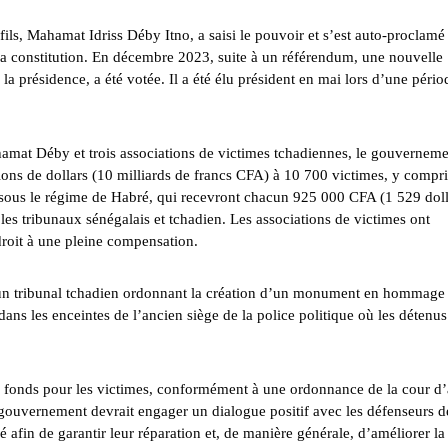
fils, Mahamat Idriss Déby Itno, a saisi le pouvoir et s’est auto-proclamé
la constitution. En décembre 2023, suite à un
référendum
, une nouvelle
a présidence, a été votée. Il a été
élu
président en mai lors d’une pério
amat Déby et trois associations de victimes tchadiennes, le gouverneme
ions de dollars (10 milliards de francs CFA) à 10 700 victimes, y compri
s sous le régime de Habré, qui recevront chacun 925 000 CFA (1 529 doll
es tribunaux sénégalais et tchadien. Les associations de victimes ont
droit à une pleine compensation.
’un tribunal tchadien ordonnant la création d’un monument en hommage
ans les enceintes de l’ancien siège de la police politique où les détenus
un fonds pour les victimes, conformément à une ordonnance de la cour d
 gouvernement devrait engager un dialogue positif avec les défenseurs d
afin de garantir leur réparation et, de manière générale, d’améliorer la