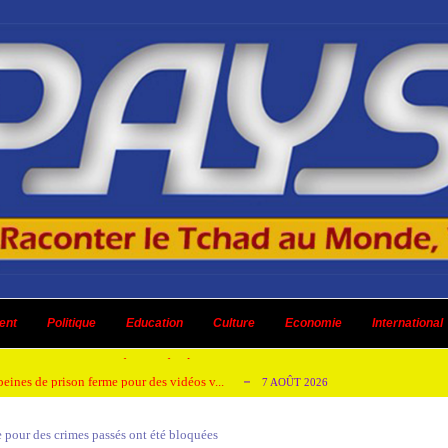
emandes de création des journaux en ligne...
4 AOÛT 2026
aire en Afrique de l’Ouest et du Ce...
4 AOÛT 2026
ent
Politique
Education
Culture
Economie
International
 ni un dividende ni une quelconque plus-...
3 AOÛT 2026
peines de prison ferme pour des vidéos v...
7 AOÛT 2026
isée « Bamba Tchandoulaye, dit Jorio Star...
7 AOÛT 2026
ce pour des crimes passés ont été bloquées
emandes de création des journaux en ligne...
4 AOÛT 2026