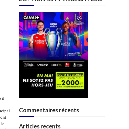
 il
Commentaires récents
ncipal
font
 le
Articles recents