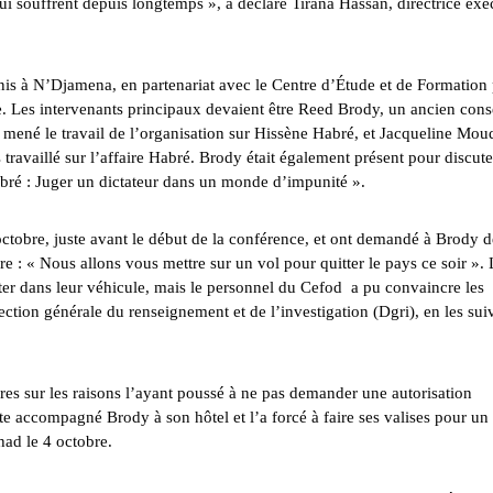
ui souffrent depuis longtemps », a déclaré
Tirana Hassan
, directrice exé
Unis à N’Djamena, en partenariat avec le Centre d’Étude et de Formation
. Les intervenants principaux devaient être
Reed Brody
, un ancien conse
mené le travail de l’organisation sur Hissène Habré, et
Jacqueline Mou
travaillé sur l’affaire Habré. Brody était également présent pour discute
bré : Juger un dictateur dans un monde d’impunité
».
octobre, juste avant le début de la conférence, et ont demandé à Brody d
e : « Nous allons vous mettre sur un vol pour quitter le pays ce soir ». 
orter dans leur véhicule, mais le personnel du Cefod a pu convaincre les
ction générale du renseignement et de l’investigation (Dgri), en les sui
es sur les raisons l’ayant poussé à ne pas demander une autorisation
ite accompagné Brody à son hôtel et l’a forcé à faire ses valises pour un
had le 4 octobre.