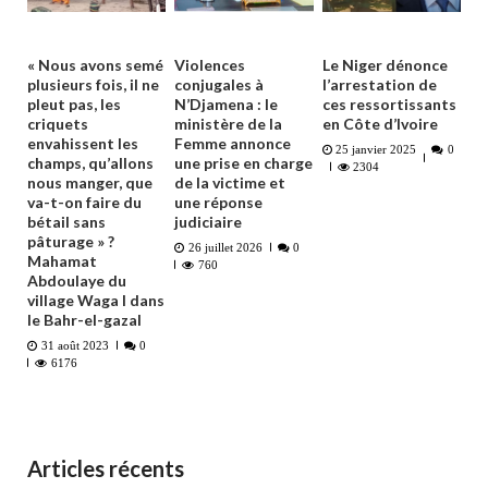
« Nous avons semé
Violences
Le Niger dénonce
plusieurs fois, il ne
conjugales à
l’arrestation de
pleut pas, les
N’Djamena : le
ces ressortissants
criquets
ministère de la
en Côte d’Ivoire
envahissent les
Femme annonce
25 janvier 2025
0
champs, qu’allons
une prise en charge
2304
nous manger, que
de la victime et
va-t-on faire du
une réponse
bétail sans
judiciaire
pâturage » ?
26 juillet 2026
0
Mahamat
760
Abdoulaye du
village Waga I dans
le Bahr-el-gazal
31 août 2023
0
6176
Articles récents