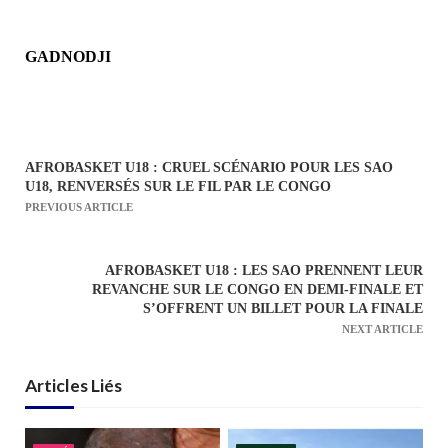
GADNODJI
AFROBASKET U18 : CRUEL SCÉNARIO POUR LES SAO
N
U18, RENVERSÉS SUR LE FIL PAR LE CONGO
a
PREVIOUS ARTICLE
v
i
AFROBASKET U18 : LES SAO PRENNENT LEUR
g
REVANCHE SUR LE CONGO EN DEMI-FINALE ET
a
S’OFFRENT UN BILLET POUR LA FINALE
NEXT ARTICLE
t
i
Articles Liés
o
n
d