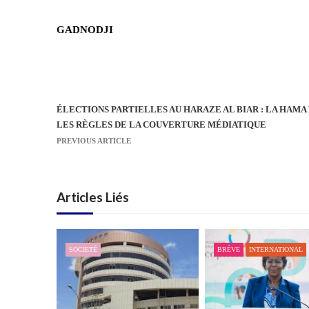
GADNODJI
ÉLECTIONS PARTIELLES AU HARAZE AL BIAR : LA HAMA
N
LES RÈGLES DE LA COUVERTURE MÉDIATIQUE
a
PREVIOUS ARTICLE
v
i
g
Articles Liés
a
t
i
SOCIETÉ
BRÈVE
INTERNATIONAL
o
n
d