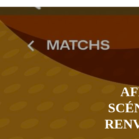
L’urgence d’un sursaut collectif
3
Kournari : le Psf mise sur le reboisemen
Tchad : la Hama suspend l’examen des d
Boko Haram et la nouvelle donne sécurit
« Notre arrestation n’a servi à apporter
AF
SCÉN
RENV