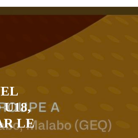
UEL
 U18,
AR LE