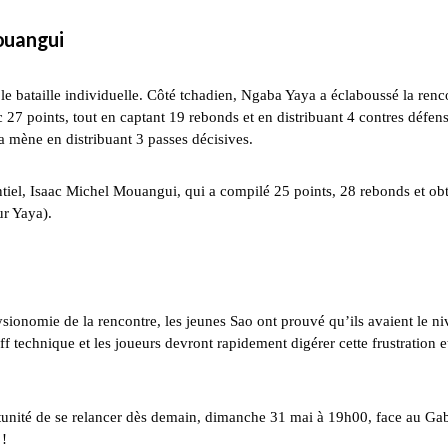
Mouangui
le bataille individuelle. Côté tchadien, Ngaba Yaya a éclaboussé la renc
27 points, tout en captant 19 rebonds et en distribuant 4 contres défens
a mène en distribuant 3 passes décisives.
iel, Isaac Michel Mouangui, qui a compilé 25 points, 28 rebonds et ob
ur Yaya).
hysionomie de la rencontre, les jeunes Sao ont prouvé qu’ils avaient le n
ff technique et les joueurs devront rapidement digérer cette frustration et
tunité de se relancer dès demain, dimanche 31 mai à 19h00, face au Ga
 !