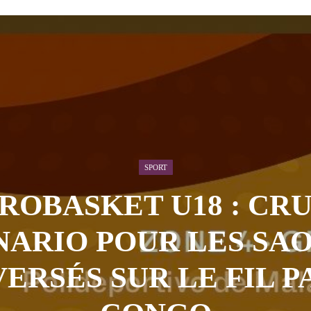
 AOÛT 2026
t pour honorer son ancien leader
2 AOÛT 2026
emandes de création des journaux en ligne...
4 AOÛT 2026
aire en Afrique de l’Ouest et du Ce...
4 AOÛT 2026
 ni un dividende ni une quelconque plus-...
3 AOÛT 2026
SPORT
ROBASKET U18 : CR
ARIO POUR LES SAO
ERSÉS SUR LE FIL P