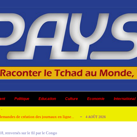
 ni un dividende ni une quelconque plus-...
3 AOÛT 2026
ent
 AOÛT 2026
Politique
Education
Culture
Economie
International
t pour honorer son ancien leader
2 AOÛT 2026
emandes de création des journaux en ligne...
4 AOÛT 2026
aire en Afrique de l’Ouest et du Ce...
4 AOÛT 2026
, renversés sur le fil par le Congo
 ni un dividende ni une quelconque plus-...
3 AOÛT 2026