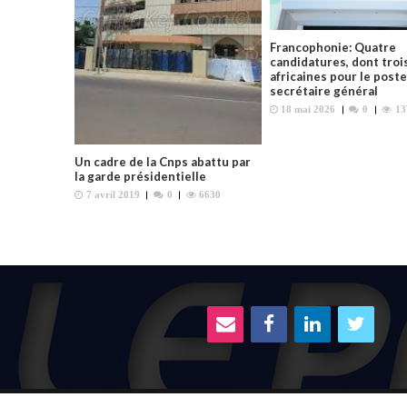
e
l
’
Francophonie: Quatre
candidatures, dont troi
a
africaines pour le poste
r
secrétaire général
t
18 mai 2026
0
13
i
c
Un cadre de la Cnps abattu par
la garde présidentielle
l
7 avril 2019
0
6630
e