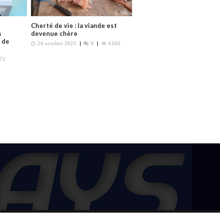
Cherté de vie : la viande est
s
devenue chère
 de
24 octobre 2023
0
6166
72