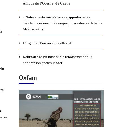
Afrique de l’Ouest et du Centre
« Notre arrestation n’a servi à apporter ni un
dividende ni une quelconque plus-value au Tchad »,
Max Kemkoye
Le
L’urgence d’un sursaut collectif
Kournari : le Psf mise sur le reboisement pour
honorer son ancien leader
 du
Oxfam
rt-
s
verse