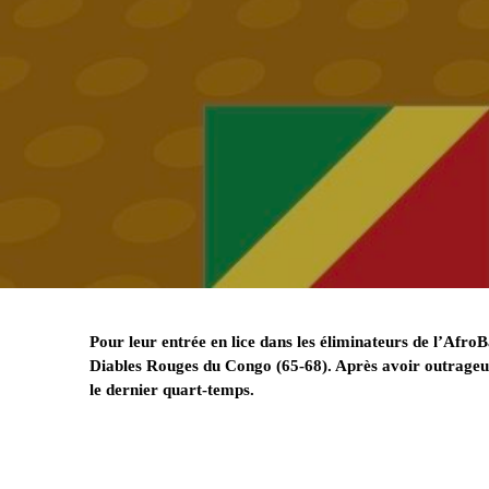
Pour leur entrée en lice dans les éliminateurs de l’Afr
Diables Rouges du Congo (65-68). Après avoir outrageu
le dernier quart-temps.