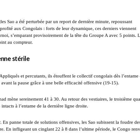
 des Sao a été perturbée par un report de dernière minute, repoussant
 profité aux Congolais : forts de leur dynamique, ces derniers viennent
rnoi, s’emparant provisoirement de la tête du Groupe A avec 5 points. 
oint au compteur.
nne stérile
ppliqués et percutants, ils étouffent le collectif congolais dès l’entame
avant la pause grâce à une belle efficacité offensive (19-15).
chad mène sereinement 41 à 30. Au retour des vestiaires, le troisième qua
intacts à l’entame de la dernière ligne droite.
n panne totale de solutions offensives, les Sao subissent la foudre de
e. En infligeant un cinglant 22 à 8 dans l’ultime période, le Congo ren