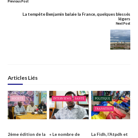
Previous Post
La tempête Benjamin balaie la France, quelques blessés
légers
Next Post
Articles Liés
SOCIETÉ
INTERVIEWS
SANTÉ
POLITIQUE
TRANSITION
2ème édition de la
« Le nombre de
La Fidh, l’Atpdh et