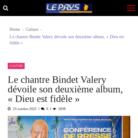
Skip
Skip
to
to
navigation
content
Home
Culture
Le chantre Bindet Valery dévoile son deuxième album, « Dieu est
fidèle »
CULTURE
Le chantre Bindet Valery
dévoile son deuxième album,
« Dieu est fidèle »
23 octobre 2025
0
1838