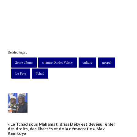
Related tags :
2eme album
chantre Bindet Valery
culture
gospel
Le Pays
Tchad
« Le Tchad sous Mahamat Idriss Deby est devenu l’enfer
des droits, des libertés et de la démocratie », Max
Kemkoye