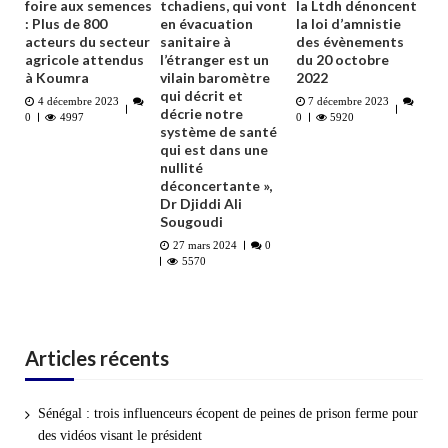
foire aux semences
tchadiens, qui vont
la Ltdh dénoncent
: Plus de 800
en évacuation
la loi d’amnistie
acteurs du secteur
sanitaire à
des évènements
agricole attendus
l’étranger est un
du 20 octobre
à Koumra
vilain baromètre
2022
qui décrit et
4 décembre 2023
7 décembre 2023
décrie notre
0
4997
0
5920
système de santé
qui est dans une
nullité
déconcertante »,
Dr Djiddi Ali
Sougoudi
27 mars 2024
0
5570
Articles récents
Sénégal : trois influenceurs écopent de peines de prison ferme pour
des vidéos visant le président