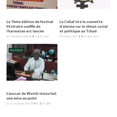
’
a
r
La 7ème édition du festival
La Celiaf tire la sonnette
t
littéraire souffle de
d’alarme sur le climat social
l’harmatan est lancée
et politique au Tchad
i
9 décembre 2020
0
2847
6 février 2021
0
5017
c
l
POLITIQUE
e
L’avocat de World-vision fait
une mise au point
12 novembre 2021
0
3869