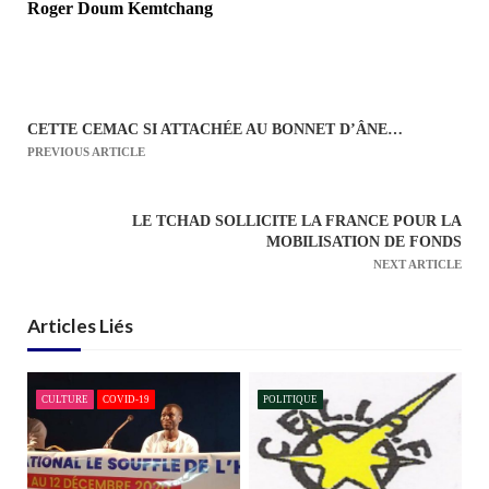
Roger Doum Kemtchang
CETTE CEMAC SI ATTACHÉE AU BONNET D’ÂNE…
N
PREVIOUS ARTICLE
a
v
LE TCHAD SOLLICITE LA FRANCE POUR LA
i
MOBILISATION DE FONDS
g
NEXT ARTICLE
a
t
Articles Liés
i
o
n
CULTURE
COVID-19
POLITIQUE
d
e
l