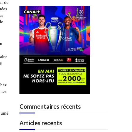
ur de
nées
es
de
au
aire
s
chez
 les
Commentaires récents
ésumé
Articles recents