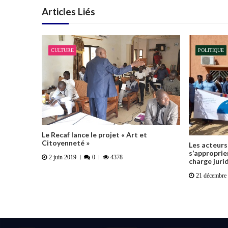
Articles Liés
CULTURE
POLITIQUE
Le Recaf lance le projet « Art et
Citoyenneté »
Les acteurs
s’approprie
2 juin 2019
0
4378
charge juri
21 décembre