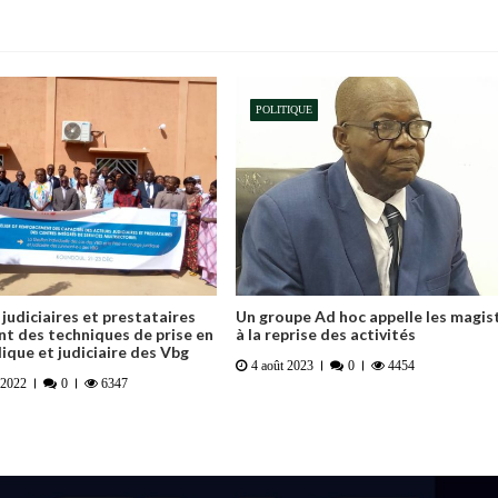
POLITIQUE
 judiciaires et prestataires
Un groupe Ad hoc appelle les magis
nt des techniques de prise en
à la reprise des activités
dique et judiciaire des Vbg
4 août 2023
0
4454
 2022
0
6347