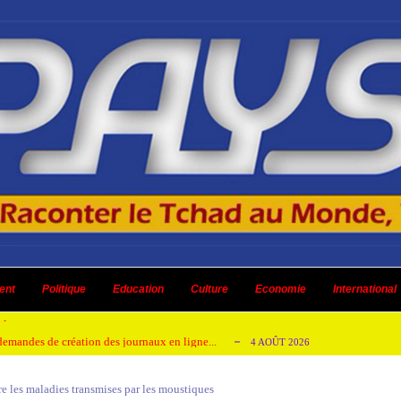
 ni un dividende ni une quelconque plus-...
3 AOÛT 2026
ent
 AOÛT 2026
Politique
Education
Culture
Economie
International
t pour honorer son ancien leader
2 AOÛT 2026
emandes de création des journaux en ligne...
4 AOÛT 2026
aire en Afrique de l’Ouest et du Ce...
4 AOÛT 2026
re les maladies transmises par les moustiques
 ni un dividende ni une quelconque plus-...
3 AOÛT 2026