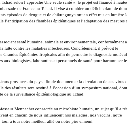
Tchad selon l’approche Une seule santé », le projet est financé à haute
bassade de France au Tchad. Il vise à combler un déficit criant de don
écents épisodes de dengue et de chikungunya ont en effet mis en lumière l
icile l’anticipation des flambées épidémiques et l’adaptation des mesures 
e, associant santé humaine, animale et environnementale, conformément 
a lutte contre les maladies infectieuses. Concrètement, il prévoit le
s Grandes Épidémies Tropicales afin de permettre le diagnostic molécul
es aux biologistes, laborantins et personnels de santé pour harmoniser le
ieurs provinces du pays afin de documenter la circulation de ces virus 
le des résultats sera restitué à l’occasion d’un symposium national, dont
e de la surveillance épidémiologique au Tchad.
rofesseur Mennechet consacrée au microbiote humain, un sujet qu’il a r
 vivent en chacun de nous influencent nos maladies, nos vaccins, notre
tour à tour notre meilleur allié ou notre pire ennemi.