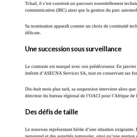
Tchad, il s’est construit un parcours essentiellement techn
communication (IRC) ainsi que la gestion du parc automobi
Sa nomination apparaît comme un choix de continuité tech
délicate.
Une succession sous surveillance
Le contraste est marqué avec son prédécesseur. En janvie
intérim d’ASECNA Services SA, tout en conservant ses fo
Dix-huit mois plus tard, sa suspension intervient alors que
directeur du bureau régional de l’OACI pour l’Afrique de l’
Des défis de taille
Le nouveau représentant hérite d’une situation exigeante. P
personnel et des autorités nationales, ainsi qu’une gestion