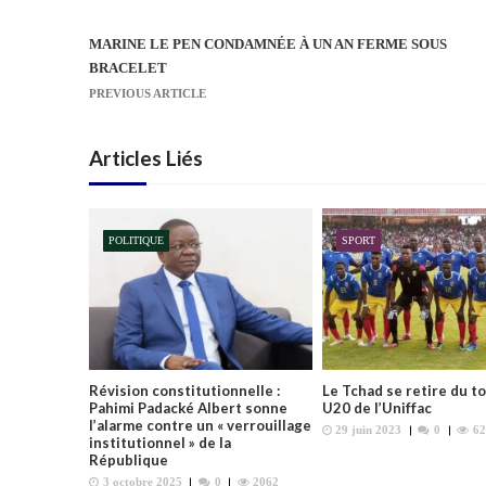
MARINE LE PEN CONDAMNÉE À UN AN FERME SOUS
N
BRACELET
a
PREVIOUS ARTICLE
v
i
Articles Liés
g
a
t
POLITIQUE
SPORT
i
o
n
d
e
l
Révision constitutionnelle :
Le Tchad se retire du t
’
Pahimi Padacké Albert sonne
U20 de l’Uniffac
l’alarme contre un « verrouillage
29 juin 2023
0
62
a
institutionnel » de la
République
r
3 octobre 2025
0
2062