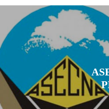
L’urgence d’un sursaut collectif
3
Kournari : le Psf mise sur le reboisemen
Tchad : la Hama suspend l’examen des d
Boko Haram et la nouvelle donne sécurit
« Notre arrestation n’a servi à apporter
AS
P