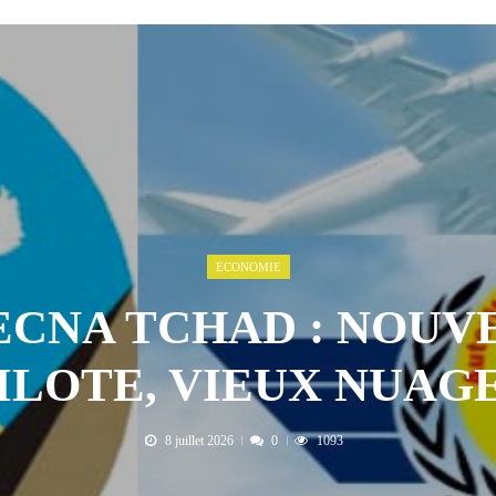
 AOÛT 2026
t pour honorer son ancien leader
2 AOÛT 2026
emandes de création des journaux en ligne...
4 AOÛT 2026
aire en Afrique de l’Ouest et du Ce...
4 AOÛT 2026
 ni un dividende ni une quelconque plus-...
3 AOÛT 2026
ECONOMIE
ECNA TCHAD : NOUV
ILOTE, VIEUX NUAG
8 juillet 2026
0
1093