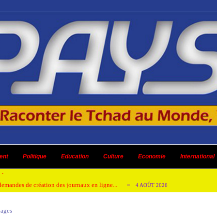
 ni un dividende ni une quelconque plus-...
3 AOÛT 2026
ent
 AOÛT 2026
Politique
Education
Culture
Economie
International
t pour honorer son ancien leader
2 AOÛT 2026
emandes de création des journaux en ligne...
4 AOÛT 2026
aire en Afrique de l’Ouest et du Ce...
4 AOÛT 2026
uages
 ni un dividende ni une quelconque plus-...
3 AOÛT 2026