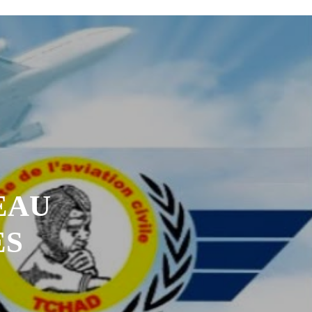
EAU
ES