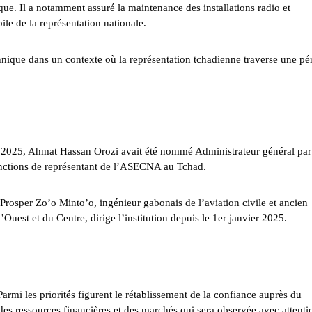
ique. Il a notamment assuré la maintenance des installations radio et
le de la représentation nationale.
nique dans un contexte où la représentation tchadienne traverse une pé
r 2025, Ahmat Hassan Orozi avait été nommé Administrateur général par
nctions de représentant de l’ASECNA au Tchad.
 Prosper Zo’o Minto’o, ingénieur gabonais de l’aviation civile et ancien
Ouest et du Centre, dirige l’institution depuis le 1er janvier 2025.
armi les priorités figurent le rétablissement de la confiance auprès du
 des ressources financières et des marchés qui sera observée avec attenti