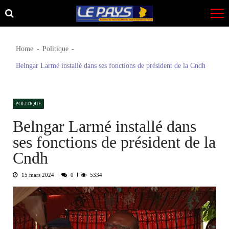
Skip
Skip
to
to
navigation
content
Home
Politique
Belngar Larmé installé dans ses fonctions de président de la Cndh
POLITIQUE
Belngar Larmé installé dans
ses fonctions de président de la
Cndh
15 mars 2024
0
5334