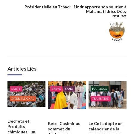
Présidentielle au Tchad : l’Undr apporte son soutien à
Mahamat Idriss Déby
Next Post
Articles Liés
SANTÉ
BRÈVE
SPORT
POLITIQUE
INTERNATIONAL
TRANSITION
Déchets et
Bétel Casimir au
Le Cnt adopte un
Produits
sommet du
calendrier de la
chimiques : un