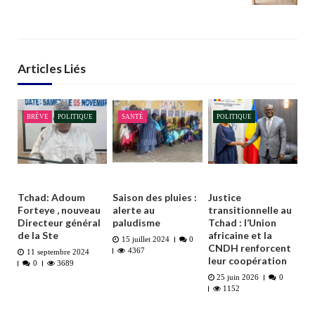
Articles Liés
BRÈVE
POLITIQUE
SANTÉ
POLITIQUE
Tchad: Adoum
Saison des pluies :
Justice
Forteye , nouveau
alerte au
transitionnelle au
Directeur général
paludisme
Tchad : l’Union
de la Ste
africaine et la
15 juillet 2024
0
CNDH renforcent
4367
11 septembre 2024
leur coopération
0
3689
25 juin 2026
0
1152