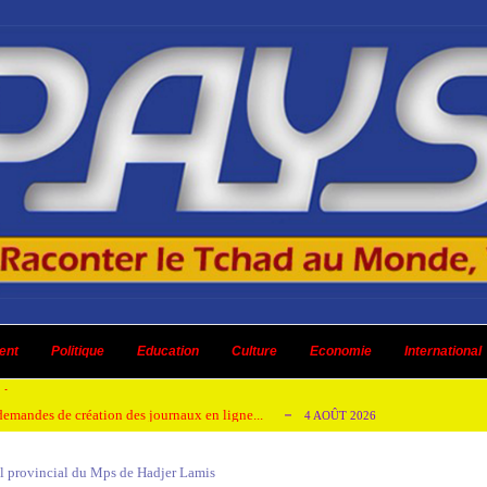
 ni un dividende ni une quelconque plus-...
3 AOÛT 2026
ent
 AOÛT 2026
Politique
Education
Culture
Economie
International
t pour honorer son ancien leader
2 AOÛT 2026
emandes de création des journaux en ligne...
4 AOÛT 2026
aire en Afrique de l’Ouest et du Ce...
4 AOÛT 2026
il provincial du Mps de Hadjer Lamis
 ni un dividende ni une quelconque plus-...
3 AOÛT 2026