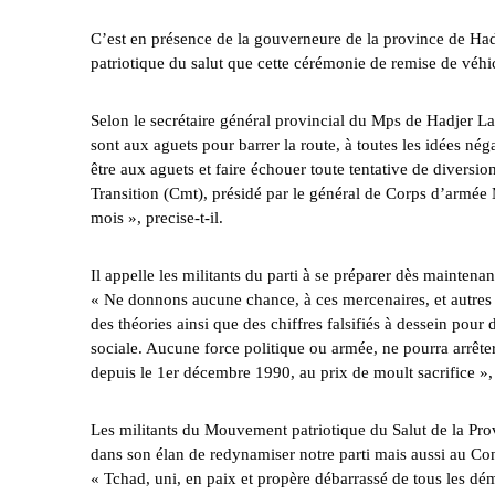
C’est en présence de la gouverneure de la province de Ha
patriotique du salut que cette cérémonie de remise de véhic
Selon le secrétaire général provincial du Mps de Hadjer L
sont aux aguets pour barrer la route, à toutes les idées né
être aux aguets et faire échouer toute tentative de diversi
Transition (Cmt), présidé par le général de Corps d’armée 
mois », precise-t-il.
Il appelle les militants du parti à se préparer dès maintena
« Ne donnons aucune chance, à ces mercenaires, et autres 
des théories ainsi que des chiffres falsifiés à dessein pour 
sociale. Aucune force politique ou armée, ne pourra arrête
depuis le 1er décembre 1990, au prix de moult sacrifice »
Les militants du Mouvement patriotique du Salut de la Pro
dans son élan de redynamiser notre parti mais aussi au Con
« Tchad, uni, en paix et propère débarrassé de tous les dém