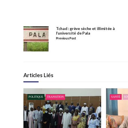
Tchad : grève sèche et illimitée à
l’université de Pala
Previous Post
Articles Liés
POLITIQUE
TRANSITION
SANTÉ
SO