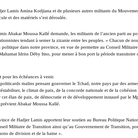
djer Lamis Amina Kodjiana et de plusieurs autres militants du Mouveme
ule et des matériels s’est déroulée.
amis Abakar Moussa Kallé demande, les militants de l’ancien parti au p
gationnistes tendant à semer la zizanie entre les peuples. « Chacun de nou
on politique dans notre province, en vue de permettre au Conseil Militaire
Mahamat Idriss Déby Itno, pour mener à bon port la période transitoire 
nt pour les échéances à venir.
politicards malins pensant gouverner le Tchad, notre pays par des arme
déstabiliser, le climat de paix, de la concorde nationale et de la cohésion
r cet élan de paix, de démocratie et de développement instauré par le M
, prévient Abakar Moussa Kallé.
vince de Hadjer Lamis apportent leur soutien au Bureau Politique Nation
seil Militaire de Transition ainsi qu’au Gouvernement de Transition, po
ons de division et de la haine ».