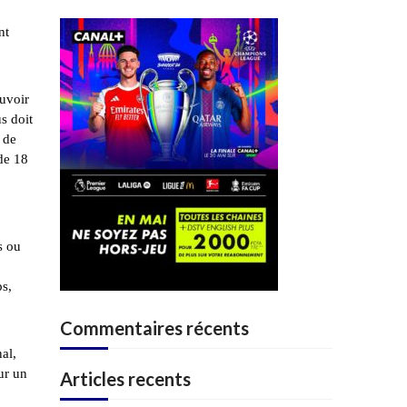
nt
ouvoir
s doit
 de
de 18
s ou
ps,
Commentaires récents
al,
ur un
Articles recents