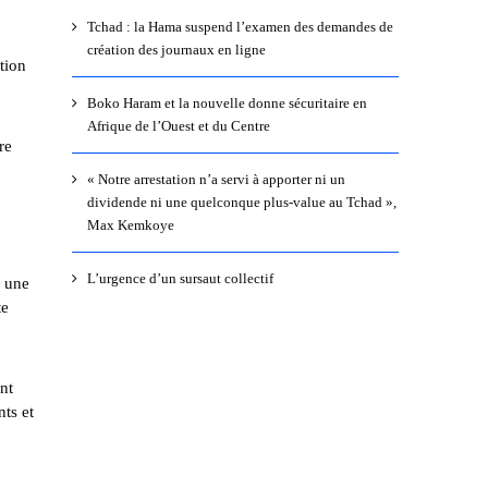
Tchad : la Hama suspend l’examen des demandes de
création des journaux en ligne
tion
Boko Haram et la nouvelle donne sécuritaire en
Afrique de l’Ouest et du Centre
re
« Notre arrestation n’a servi à apporter ni un
dividende ni une quelconque plus-value au Tchad »,
Max Kemkoye
L’urgence d’un sursaut collectif
r une
te
nt
nts et