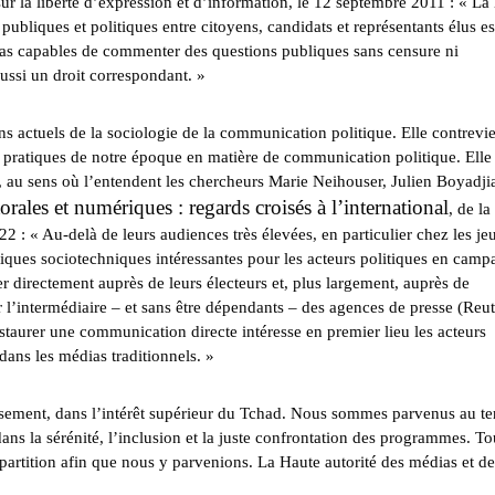
 sur la liberté d’expression et d’information, le 12 septembre 2011 : « La 
ubliques et politiques entre citoyens, candidats et représentants élus es
dias capables de commenter des questions publiques sans censure ni
ussi un droit correspondant. »
ns actuels de la sociologie de la communication politique. Elle contrevie
x pratiques de notre époque en matière de communication politique. Elle
e, au sens où l’entendent les chercheurs Marie Neihouser, Julien Boyadji
ales et numériques : regards croisés à l’international
, de la
 : « Au-delà de leurs audiences très élevées, en particulier chez les je
tiques sociotechniques intéressantes pour les acteurs politiques en camp
directement auprès de leurs électeurs et, plus largement, auprès de
r l’intermédiaire – et sans être dépendants – des agences de presse (Reut
instaurer une communication directe intéresse en premier lieu les acteurs
dans les médias traditionnels. »
aisement, dans l’intérêt supérieur du Tchad. Nous sommes parvenus au t
dans la sérénité, l’inclusion et la juste confrontation des programmes. To
 partition afin que nous y parvenions. La Haute autorité des médias et de