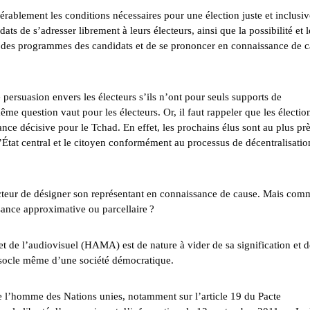
rablement les conditions nécessaires pour une élection juste et inclusiv
dats de s’adresser librement à leurs électeurs, ainsi que la possibilité et l
e des programmes des candidats et de se prononcer en connaissance de 
persuasion envers les électeurs s’ils n’ont pour seuls supports de
 question vaut pour les électeurs. Or, il faut rappeler que les électio
ance décisive pour le Tchad. En effet, les prochains élus sont au plus pr
l’État central et le citoyen conformément au processus de décentralisatio
lecteur de désigner son représentant en connaissance de cause. Mais com
sance approximative ou parcellaire ?
et de l’audiovisuel (HAMA) est de nature à vider de sa signification et d
e socle même d’une société démocratique.
de l’homme des Nations unies, notamment sur l’article 19 du Pacte