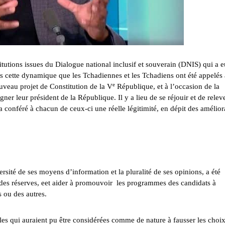
itutions issues du Dialogue national inclusif et souverain (DNIS) qui a e
s cette dynamique que les Tchadiennes et les Tchadiens ont été appelés
e
uveau projet de Constitution de la V
République, et à l’occasion de la
gner leur président de la République. Il y a lieu de se réjouir et de relev
a conféré à chacun de ceux-ci une réelle légitimité, en dépit des amélior
rsité de ses moyens d’information et la pluralité de ses opinions, a été
e des réserves, eet aider à promouvoir les programmes des candidats à
s ou des autres.
lles qui auraient pu être considérées comme de nature à fausser les choi