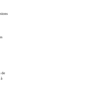
inions
ns
s de
 à