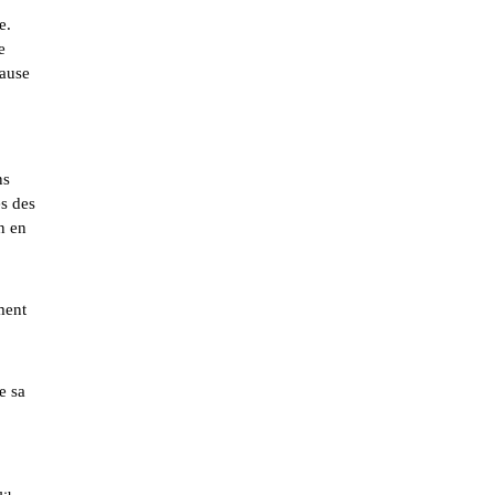
e.
e
cause
ns
ès des
n en
ment
e sa