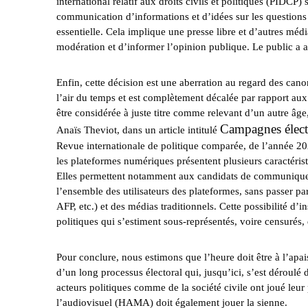
international relatif aux droits civils et politiques (PIDCP)
communication d’informations et d’idées sur les questions p
essentielle. Cela implique une presse libre et d’autres mé
modération et d’informer l’opinion publique. Le public a a
Enfin, cette décision est une aberration au regard des cano
l’air du temps et est complètement décalée par rapport au
être considérée à juste titre comme relevant d’un autre âg
Campagnes élector
Anaïs Theviot, dans un article intitulé
Revue internationale de politique comparée, de l’année 2022
les plateformes numériques présentent plusieurs caractéris
Elles permettent notamment aux candidats de communiquer 
l’ensemble des utilisateurs des plateformes, sans passer pa
AFP, etc.) et des médias traditionnels. Cette possibilité d’
politiques qui s’estiment sous-représentés, voire censurés, 
Pour conclure, nous estimons que l’heure doit être à l’ap
d’un long processus électoral qui, jusqu’ici, s’est déroulé 
acteurs politiques comme de la société civile ont joué leur
l’audiovisuel (HAMA) doit également jouer la sienne.