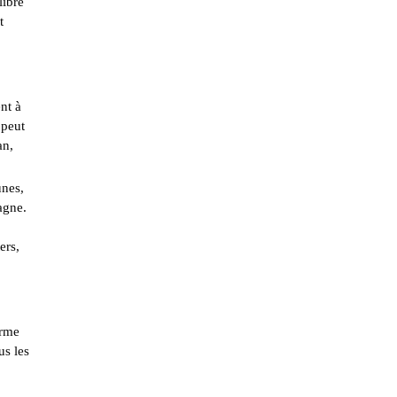
libre
t
nt à
 peut
an,
unes,
agne.
ers,
erme
us les