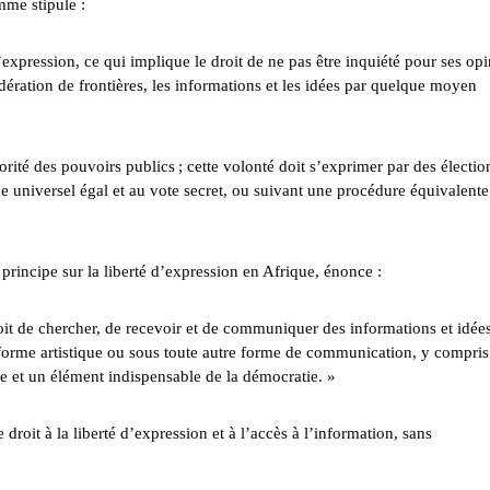
mme stipule :
d’expression, ce qui implique le droit de ne pas être inquiété pour ses op
idération de frontières, les informations et les idées par quelque moyen
orité des pouvoirs publics ; cette volonté doit s’exprimer par des électio
e universel égal et au vote secret, ou suivant une procédure équivalente
principe sur la liberté d’expression en Afrique, énonce :
roit de chercher, de recevoir et de communiquer des informations et idée
s forme artistique ou sous toute autre forme de communication, y compris
ble et un élément indispensable de la démocratie. »
droit à la liberté d’expression et à l’accès à l’information, sans