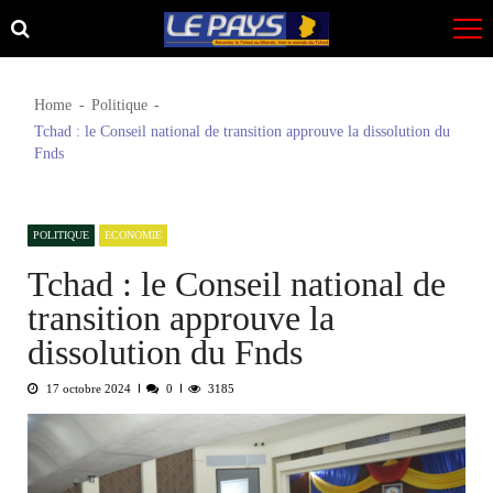
Skip
Skip
to
to
navigation
content
Home
Politique
Tchad : le Conseil national de transition approuve la dissolution du
Fnds
POLITIQUE
ECONOMIE
Tchad : le Conseil national de
transition approuve la
dissolution du Fnds
17 octobre 2024
0
3185