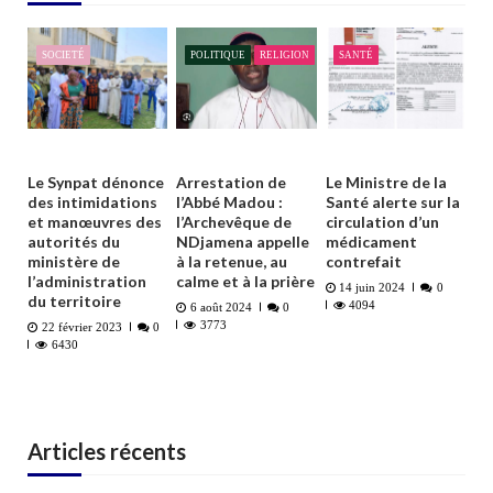
SOCIETÉ
POLITIQUE
RELIGION
SANTÉ
Le Synpat dénonce
Arrestation de
Le Ministre de la
des intimidations
l’Abbé Madou :
Santé alerte sur la
et manœuvres des
l’Archevêque de
circulation d’un
autorités du
NDjamena appelle
médicament
ministère de
à la retenue, au
contrefait
l’administration
calme et à la prière
14 juin 2024
0
du territoire
4094
6 août 2024
0
3773
22 février 2023
0
6430
Articles récents