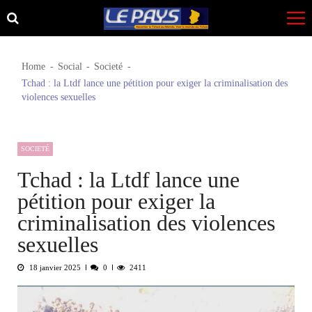
Skip
Skip
to
to
navigation
content
Home
Social
Societé
Tchad : la Ltdf lance une pétition pour exiger la criminalisation des
violences sexuelles
SOCIETÉ
Tchad : la Ltdf lance une
pétition pour exiger la
criminalisation des violences
sexuelles
18 janvier 2025
0
2411