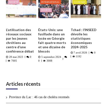
SOCIETÉ
INTERNATIONAL
ECONOMIE
SOCIETÉ
L’utilisation des
États-Unis: une
Tchad : l’INSEED
réseaux sociaux
fusillade dans un
dévoile les
par les jeunes
lycée en Géorgie
statistiques
chrétiens au
fait quatre morts
économiques
centre d’une
et une dizaine de
2024-2025
conférence débat
blessés
7 avril 2026
0
1192
28 mai 2023
0
5 septembre 2024
7005
0
3008
Articles récents
Province du Lac : 46 cas de choléra recensés