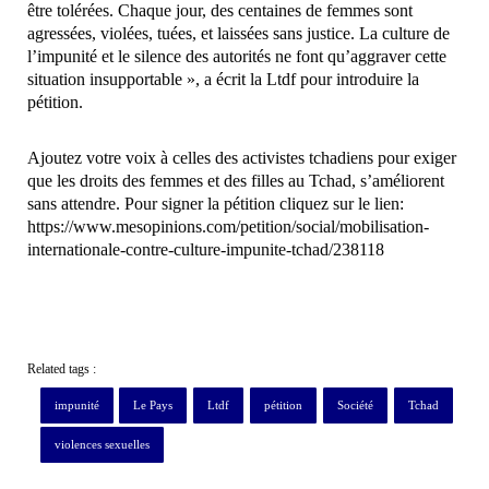
être tolérées. Chaque jour, des centaines de femmes sont
agressées, violées, tuées, et laissées sans justice. La culture de
l’impunité et le silence des autorités ne font qu’aggraver cette
situation insupportable », a écrit la Ltdf pour introduire la
pétition.
Ajoutez votre voix à celles des activistes tchadiens pour exiger
que les droits des femmes et des filles au Tchad, s’améliorent
sans attendre. Pour signer la pétition cliquez sur le lien:
https://www.mesopinions.com/petition/social/mobilisation-
internationale-contre-culture-impunite-tchad/238118
Related tags :
impunité
Le Pays
Ltdf
pétition
Société
Tchad
violences sexuelles