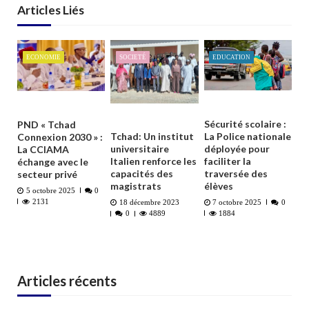
Articles Liés
ECONOMIE
SOCIETÉ
EDUCATION
Sécurité scolaire :
PND « Tchad
La Police nationale
Tchad: Un institut
Connexion 2030 » :
déployée pour
universitaire
La CCIAMA
faciliter la
Italien renforce les
échange avec le
traversée des
capacités des
secteur privé
élèves
magistrats
5 octobre 2025
0
2131
7 octobre 2025
0
18 décembre 2023
1884
0
4889
Articles récents