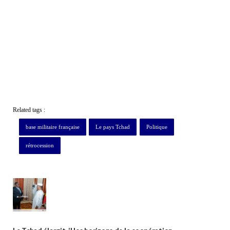
Related tags :
base militaire française
Le pays Tchad
Politique
rétrocession