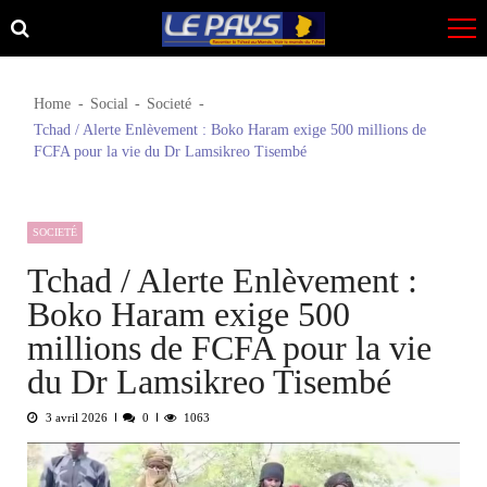
Skip
Skip
to
to
navigation
content
Home
Social
Societé
Tchad / Alerte Enlèvement : Boko Haram exige 500 millions de
FCFA pour la vie du Dr Lamsikreo Tisembé
SOCIETÉ
Tchad / Alerte Enlèvement :
Boko Haram exige 500
millions de FCFA pour la vie
du Dr Lamsikreo Tisembé
3 avril 2026
0
1063