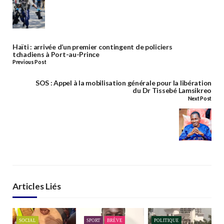
Haïti : arrivée d’un premier contingent de policiers
tchadiens à Port-au-Prince
Previous Post
SOS : Appel à la mobilisation générale pour la libération
du Dr Tissebé Lamsikreo
Next Post
Articles Liés
SOCIAL
SPORT
BRÈVE
POLITIQUE