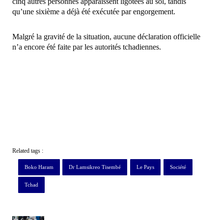
cinq autres personnes apparaissent ligotées au sol, tandis
qu’une sixième a déjà été exécutée par engorgement.
Malgré la gravité de la situation, aucune déclaration officielle
n’a encore été faite par les autorités tchadiennes.
Related tags :
Boko Haram
Dr Lamsikreo Tisembé
Le Pays
Société
Tchad