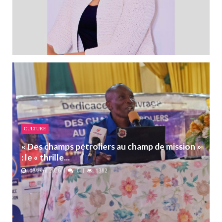
CULTURE
« Des champs pétroliers au champ de mission »
: le « thrille...
13 avril 2026
0
1382