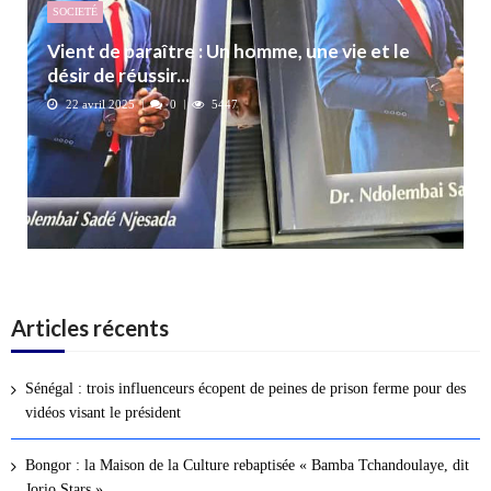
SOCIETÉ
Vient de paraître : Un homme, une vie et le
désir de réussir...
22 avril 2025
0
5447
Articles récents
Sénégal : trois influenceurs écopent de peines de prison ferme pour des
vidéos visant le président
Bongor : la Maison de la Culture rebaptisée « Bamba Tchandoulaye, dit
Jorio Stars »