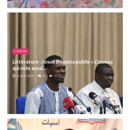
CULTURE
Littérature : Josué Boguina publie « L’oiseau
qui vole aussi...
4 avril 2026
0
1172