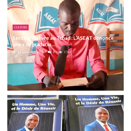
CULTURE
Secteur du livre au Tchad : L’ASEAT dénonce
une « dégradatio...
14 novembre 2025
0
1764