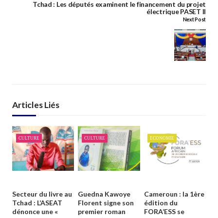
Tchad : Les députés examinent le financement du projet
électrique PASET II
Next Post
Articles Liés
CULTURE
CULTURE
ECONOMIE
Secteur du livre au
Guedna Kawoye
Cameroun : la 1ère
Tchad : L’ASEAT
Florent signe son
édition du
dénonce une «
premier roman
FORA’ESS se