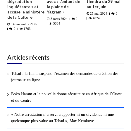
dégradation
avec « L’enfant de
tiendra du 29 mai
inquiétante » et
la plaine de
au 1er juin
accuse le ministère
Yagram »
25 mai 2024
0
de la Culture
4024
3 mars 2024
0
5384
14 novembre 2025
0
1763
Articles récents
Tchad : la Hama suspend l’examen des demandes de création des
journaux en ligne
Boko Haram et la nouvelle donne sécuritaire en Afrique de l’Ouest
et du Centre
« Notre arrestation n’a servi à apporter ni un dividende ni une
quelconque plus-value au Tchad », Max Kemkoye