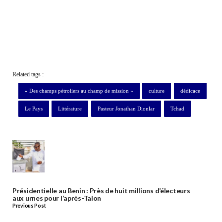
Related tags :
« Des champs pétroliers au champ de mission »
culture
dédicace
Le Pays
Littérature
Pasteur Jonathan Dionlar
Tchad
Présidentielle au Benin : Près de huit millions d’électeurs
aux urnes pour l’après-Talon
Previous Post