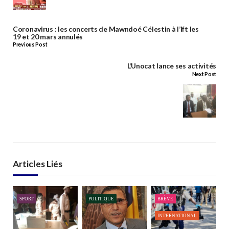
Coronavirus : les concerts de Mawndoé Célestin à l’Ift les
19 et 20 mars annulés
Previous Post
L’Unocat lance ses activités
Next Post
Articles Liés
SPORT
POLITIQUE
BRÈVE
INTERNATIONAL