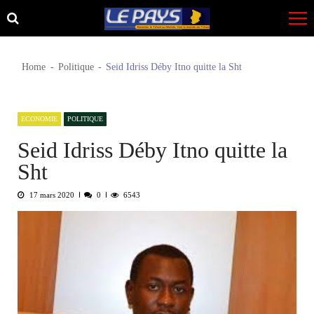
Skip
Skip
to
to
navigation
content
Home
Politique
Seid Idriss Déby Itno quitte la Sht
ECONOMIE
POLITIQUE
Seid Idriss Déby Itno quitte la
Sht
17 mars 2020
0
6543