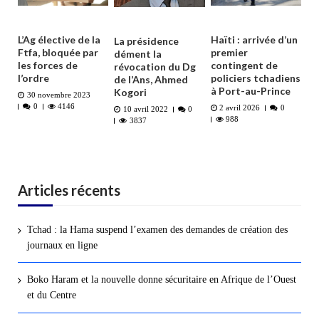
L’Ag élective de la
Haïti : arrivée d’un
La présidence
Ftfa, bloquée par
premier
dément la
les forces de
contingent de
révocation du Dg
l’ordre
policiers tchadiens
de l’Ans, Ahmed
à Port-au-Prince
Kogori
30 novembre 2023
0
4146
2 avril 2026
0
10 avril 2022
0
988
3837
Articles récents
Tchad : la Hama suspend l’examen des demandes de création des
journaux en ligne
Boko Haram et la nouvelle donne sécuritaire en Afrique de l’Ouest
et du Centre