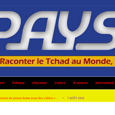
emandes de création des journaux en ligne...
4 AOÛT 2026
aire en Afrique de l’Ouest et du Ce...
ent
Politique
Education
Culture
4 AOÛT 2026
Economie
International
 ni un dividende ni une quelconque plus-...
3 AOÛT 2026
peines de prison ferme pour des vidéos v...
7 AOÛT 2026
isée « Bamba Tchandoulaye, dit Jorio Star...
7 AOÛT 2026
emandes de création des journaux en ligne...
4 AOÛT 2026