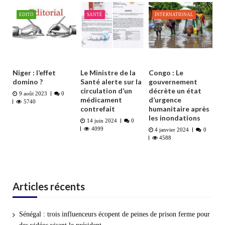
EDITO
SANTÉ
INTERNATIONAL
Niger : l’effet
Le Ministre de la
Congo : Le
domino ?
Santé alerte sur la
gouvernement
circulation d’un
décrète un état
9 août 2023
0
médicament
d’urgence
5740
contrefait
humanitaire après
les inondations
14 juin 2024
0
4099
4 janvier 2024
0
4588
Articles récents
Sénégal : trois influenceurs écopent de peines de prison ferme pour