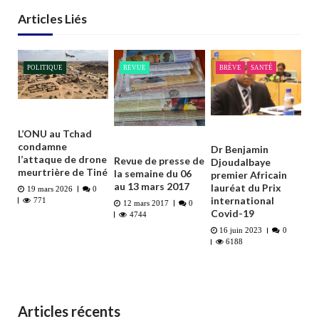
Articles Liés
POLITIQUE
REVUE
BRÈVE
SANTÉ
L’ONU au Tchad
condamne
Dr Benjamin
l’attaque de drone
Revue de presse de
Djoudalbaye
meurtrière de Tiné
la semaine du 06
premier Africain
au 13 mars 2017
lauréat du Prix
19 mars 2026
0
international
771
12 mars 2017
0
Covid-19
4744
16 juin 2023
0
6188
Articles récents