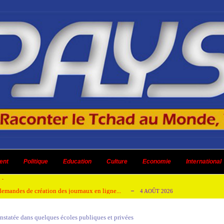
 ni un dividende ni une quelconque plus-...
3 AOÛT 2026
ent
 AOÛT 2026
Politique
Education
Culture
Economie
International
t pour honorer son ancien leader
2 AOÛT 2026
emandes de création des journaux en ligne...
4 AOÛT 2026
aire en Afrique de l’Ouest et du Ce...
4 AOÛT 2026
nstatée dans quelques écoles publiques et privées
 ni un dividende ni une quelconque plus-...
3 AOÛT 2026