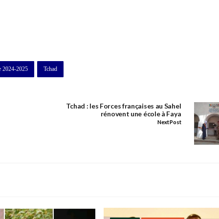
re 2024-2025
Tchad
Tchad : les Forces françaises au Sahel
rénovent une école à Faya
Next Post