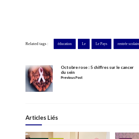
Related tags :
éducation
Le
Le Pays
rentrée scolai
Octobre rose : 5 chiffres sur le cancer
du sein
Previous Post
Articles Liés