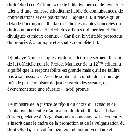
droit Ohada en Afrique. « Cette initiative permet de révéler les
talents d’une jeunesse tchadienne habile de connaissances, de
confrontations et des plaidoiries », ajoute-t-il. Il relève qu’au-
delà de l’acronyme Ohada se cache des réalités concrètes du
droit commercial et du droit des affaires qui méritent d’être
divulgués et mieux connus. « Car il est le véritable protecteur
du progrès économique et social », complète-t-il.
Djimbaye Narcisse, après avoir lu la lettre de serment faisant
ème
de lui officiellement le Project Manager de la 12
édition a
signifié que la responsabilité est grande mais qu’il ne faillira
pas à sa mission. « Avec le soutien du comité de parrainage
présidé par le ministre de justice garde des sceaux, cet
évènement sera une réussite », a-t-il promis.
Le ministre de la justice se réjoui du choix du Tchad et de
l’initiative du centre d’animation du droit Ohada au Tchad
(Cadot), relative à l’organisation du concours. « Le concours
s’inscrit dans le cadre de la promotion et de la vulgarisation du
droit Ohada, particulièrement en milieux universitaire et