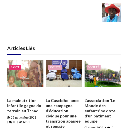
Articles Liés
SANTÉ
SOCIETÉ
SOCIETÉ
La malnutrition
La Cascidho lance
L’association ‘Le
infantile gagne du
une campagne
Monde des
terrain au Tchad
d’éducation
enfants’ se dote
civique pour une
d’un bâtiment
23 novembre 2022
transition apaisée
équipé
0
6891
et réussie
4 juin 2022
0