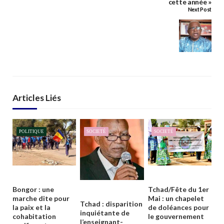
cette année »
Next Post
Articles Liés
POLITIQUE
SOCIETÉ
SOCIETÉ
Bongor : une
Tchad/Fête du 1er
marche dite pour
Mai : un chapelet
Tchad : disparition
la paix et la
de doléances pour
inquiétante de
cohabitation
le gouvernement
l’enseignant-