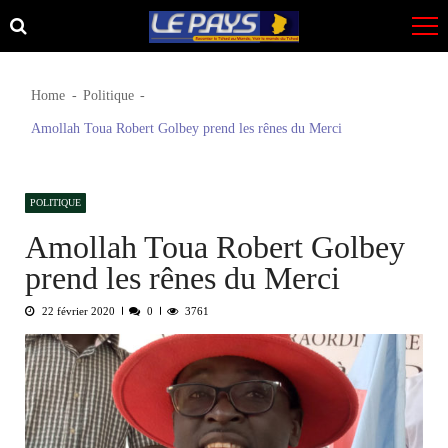
Skip
Skip
to
to
navigation
content
Home
Politique
Amollah Toua Robert Golbey prend les rênes du Merci
POLITIQUE
Amollah Toua Robert Golbey
prend les rênes du Merci
22 février 2020
0
3761