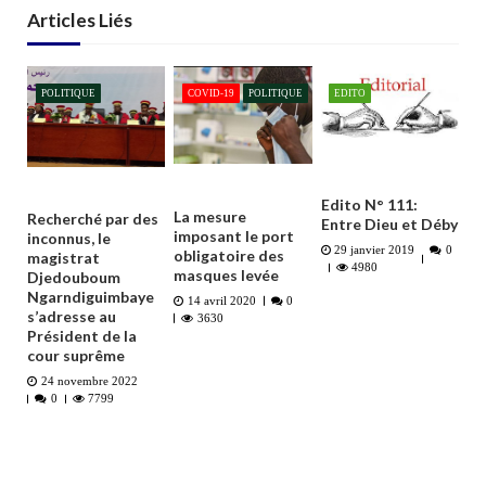
Articles Liés
POLITIQUE
COVID-19
POLITIQUE
EDITO
Edito N° 111:
La mesure
Recherché par des
Entre Dieu et Déby
imposant le port
inconnus, le
29 janvier 2019
0
obligatoire des
magistrat
4980
masques levée
Djedouboum
Ngarndiguimbaye
14 avril 2020
0
s’adresse au
3630
Président de la
cour suprême
24 novembre 2022
0
7799