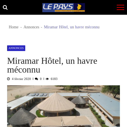
Skip
Skip
to
to
navigation
content
Home
Annonces
Miramar Hôtel, un havre méconnu
ANNONCES
Miramar Hôtel, un havre
méconnu
4 février 2020
0
6183