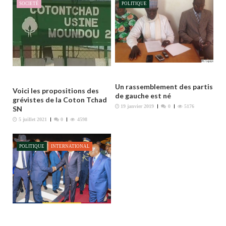
n
SOCIETÉ
POLITIQUE
d
e
l
’
a
r
Un rassemblement des partis
Voici les propositions des
t
de gauche est né
grévistes de la Coton Tchad
i
19 janvier 2019
0
5176
SN
c
5 juillet 2021
0
4598
l
e
POLITIQUE
INTERNATIONAL