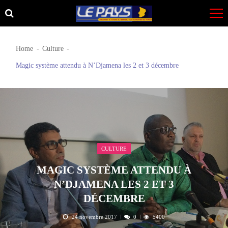
Skip
Skip
to
to
navigation
content
Home
Culture
Magic système attendu à N’Djamena les 2 et 3 décembre
CULTURE
MAGIC SYSTÈME ATTENDU À
N’DJAMENA LES 2 ET 3
DÉCEMBRE
24 novembre 2017
0
5400