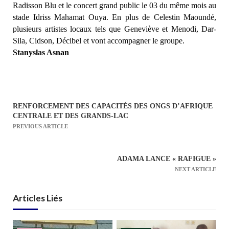
Radisson Blu et le concert grand public le 03 du même mois au
stade Idriss Mahamat Ouya. En plus de Celestin Maoundé,
plusieurs artistes locaux tels que Geneviève et Menodi, Dar-
Sila, Cidson, Décibel et vont accompagner le groupe.
Stanyslas Asnan
RENFORCEMENT DES CAPACITÉS DES ONGS D’AFRIQUE
N
CENTRALE ET DES GRANDS-LAC
a
PREVIOUS ARTICLE
v
i
ADAMA LANCE « RAFIGUE »
g
NEXT ARTICLE
a
t
Articles Liés
i
o