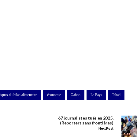
tiques du bilan alimentaire
économie
Gabon
Le Pays
Tchad
67 journalistes tués en 2025,
(Reporters sans frontières)
Next Post