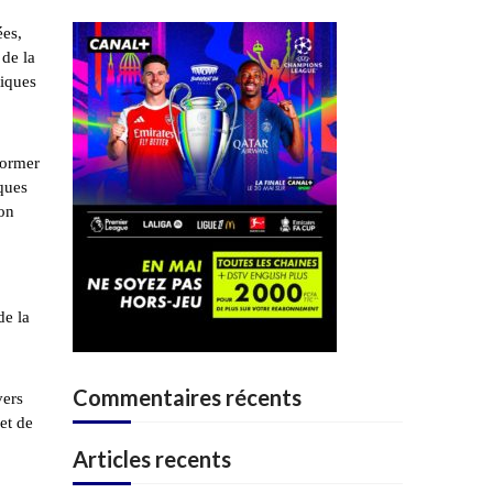
ées,
 de la
tiques
former
iques
ion
de la
Commentaires récents
vers
et de
Articles recents