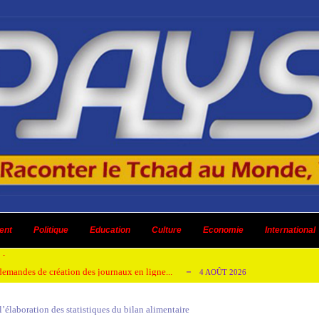
 ni un dividende ni une quelconque plus-...
3 AOÛT 2026
ent
 AOÛT 2026
Politique
Education
Culture
Economie
International
t pour honorer son ancien leader
2 AOÛT 2026
emandes de création des journaux en ligne...
4 AOÛT 2026
aire en Afrique de l’Ouest et du Ce...
4 AOÛT 2026
 l’élaboration des statistiques du bilan alimentaire
 ni un dividende ni une quelconque plus-...
3 AOÛT 2026