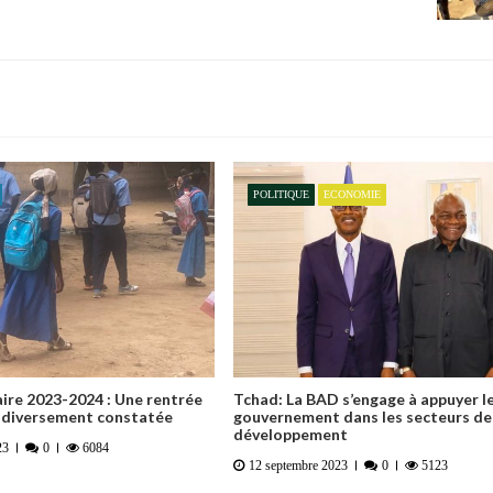
POLITIQUE
ECONOMIE
ire 2023-2024 : Une rentrée
Tchad: La BAD s’engage à appuyer l
s diversement constatée
gouvernement dans les secteurs de
développement
23
0
6084
12 septembre 2023
0
5123