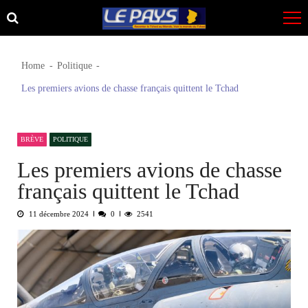
Skip
Skip
to
to
navigation
content
Home
Politique
Les premiers avions de chasse français quittent le Tchad
BRÈVE
POLITIQUE
Les premiers avions de chasse
français quittent le Tchad
11 décembre 2024
0
2541