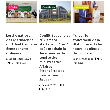
SANTÉ
POLITIQUE
ECONOMIE
L’ordre national
Conflit Soudanais :
Tchad : le
des pharmaciens
N’Djamena
gouverneur de la
du Tchad tient son
abritera du 6 au 7
BEAC présente les
6ème congrès
août prochain la
nouvelles pièces
ordinaire
1ère réunion du
de monnaie
comité des
23 septembre 2023
24 février 2025
0
Ministres des
0
6103
3229
Affaires
étrangères des
pays voisins du
Soudan
5 août 2023
0
6069