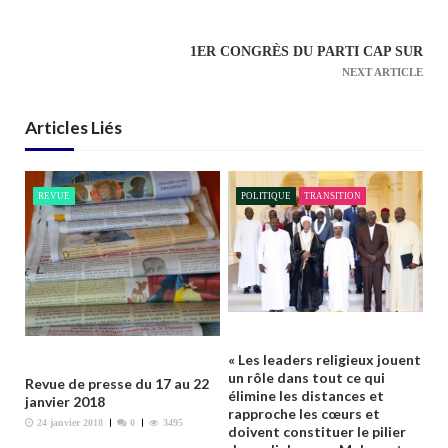
v
i
1ER CONGRÈS DU PARTI CAP SUR
g
NEXT ARTICLE
a
t
Articles Liés
i
o
n
REVUE
POLITIQUE
TRANSITION
d
e
l
’
a
r
« Les leaders religieux jouent
t
un rôle dans tout ce qui
Revue de presse du 17 au 22
élimine les distances et
i
janvier 2018
rapproche les cœurs et
24 janvier 2018
0
3495
c
doivent constituer le pilier