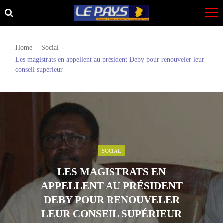
Skip
Skip
to
to
navigation
content
Home
Social
Les magistrats en appellent au président Deby pour renouveler leur
conseil supérieur
SOCIAL
LES MAGISTRATS EN
APPELLENT AU PRÉSIDENT
DEBY POUR RENOUVELER
LEUR CONSEIL SUPÉRIEUR