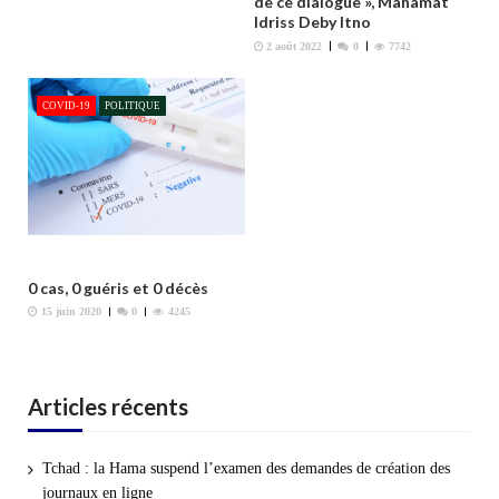
de ce dialogue », Mahamat
l
Idriss Deby Itno
e
2 août 2022
0
7742
COVID-19
POLITIQUE
0 cas, 0 guéris et 0 décès
15 juin 2020
0
4245
Articles récents
Tchad : la Hama suspend l’examen des demandes de création des
journaux en ligne