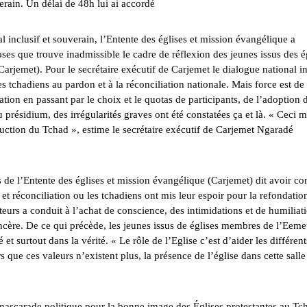
verain. Un délai de 48h lui ai accordé
l inclusif et souverain, l’Entente des églises et mission évangélique a
oses que trouve inadmissible le cadre de réflexion des jeunes issus des é
rjemet). Pour le secrétaire exécutif de Carjemet le dialogue national in
s tchadiens au pardon et à la réconciliation nationale. Mais force est de
tion en passant par le choix et le quotas de participants, de l’adoption 
u présidium, des irrégularités graves ont été constatées ça et là. « Ceci 
ruction du Tchad », estime le secrétaire exécutif de Carjemet Ngaradé
 de l’Entente des églises et mission évangélique (Carjemet) dit avoir co
t réconciliation ou les tchadiens ont mis leur espoir pour la refondatio
eurs a conduit à l’achat de conscience, des intimidations et de humiliat
sincère. De ce qui précède, les jeunes issus de églises membres de l’Eeme
é et surtout dans la vérité. « Le rôle de l’Eglise c’est d’aider les différent
rs que ces valeurs n’existent plus, la présence de l’église dans cette salle
 mascarade politique pour la bonne image des Églises protestantes au Tc