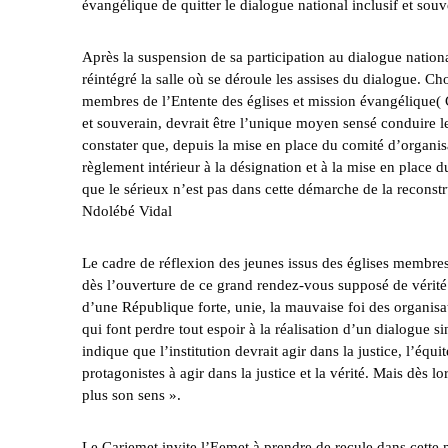
évangélique de quitter le dialogue national inclusif et sou
Après la suspension de sa participation au dialogue nationa
réintégré la salle où se déroule les assises du dialogue. Ch
membres de l’Entente des églises et mission évangélique( Ca
et souverain, devrait être l’unique moyen sensé conduire le
constater que, depuis la mise en place du comité d’organisa
règlement intérieur à la désignation et à la mise en place d
que le sérieux n’est pas dans cette démarche de la reconst
Ndolébé Vidal
Le cadre de réflexion des jeunes issus des églises membres
dès l’ouverture de ce grand rendez-vous supposé de vérité e
d’une République forte, unie, la mauvaise foi des organisat
qui font perdre tout espoir à la réalisation d’un dialogue 
indique que l’institution devrait agir dans la justice, l’équit
protagonistes à agir dans la justice et la vérité. Mais dès lo
plus son sens ».
Le Carjemet invite l’Eemet à prendre de recule dans cette