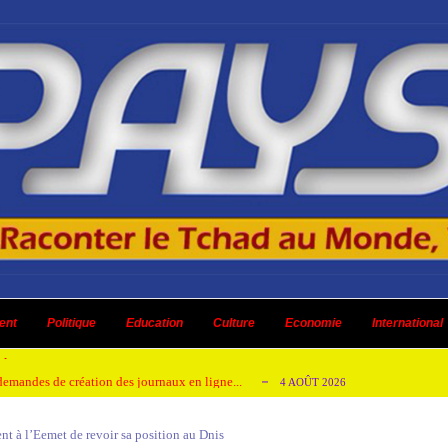
 ni un dividende ni une quelconque plus-...
3 AOÛT 2026
ent
 AOÛT 2026
Politique
Education
Culture
Economie
International
t pour honorer son ancien leader
2 AOÛT 2026
emandes de création des journaux en ligne...
4 AOÛT 2026
aire en Afrique de l’Ouest et du Ce...
4 AOÛT 2026
nt à l’Eemet de revoir sa position au Dnis
 ni un dividende ni une quelconque plus-...
3 AOÛT 2026