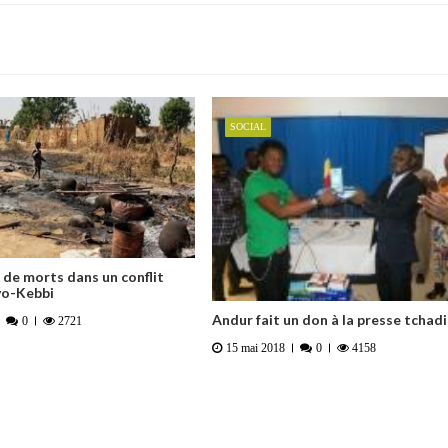
SOCIAL
 de morts dans un conflit
yo-Kebbi
Andur fait un don à la presse tchad
0
2721
15 mai 2018
0
4158