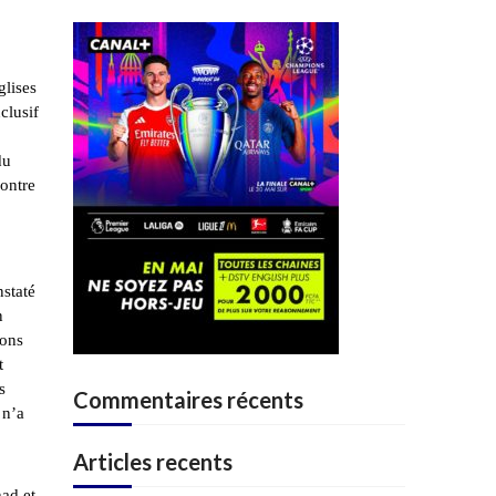
glises
clusif
du
montre
nstaté
n
ions
t
s
Commentaires récents
 n’a
Articles recents
had et