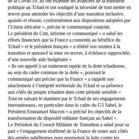
de la Covid-19. Ils ont examiné les avancées de la transition
politique au Tchad et ont souligné la nécessité de tout mettre en
œuvre pour atteindre les objectifs d’une transition inclusive,
apaisée et réussie, conformément aux dispositions adoptées par
l’Union africaine », précise le communiqué conjoint.
Le président du Cmt, informe ce communiqué « a salué les
efforts financiers que la France a consentis au bénéfice du
Tchad » et le président français « a réitéré son soutien à la
transition et annoncé la mise en œuvre, à échéance rapprochée,
d’une nouvelle aide budgétaire »
« Ils ont appelé à un traitement rapide de la dette tchadienne,
au sein du cadre commun de la dette », poursuit le
communiqué qui précise que la France « a rappelé son
attachement à l’intégrité territoriale du Tchad et sa présence
aux côtés du peuple tchadien dans cette période sensible »
Tout en saluant le maintien par le Tchad de ses engagements
internationaux, en particulier dans le cadre du G5 Sahel, le
Président Emmanuel Macron « a précisé les objectifs de la
transformation du dispositif militaire français au Sahel ».
Le Président du Conseil Militaire de Transition a salué pour sa
part « l’engagement réaffirmé de la France de rester aux côtés
des armées sahéliennes pour poursuivre la lutte contre les