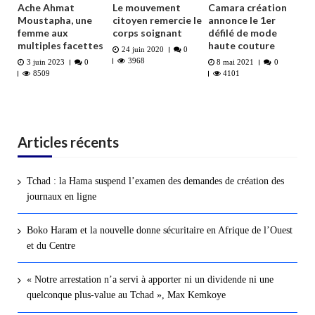
Ache Ahmat
Le mouvement
Camara création
Moustapha, une
citoyen remercie le
annonce le 1er
femme aux
corps soignant
défilé de mode
multiples facettes
haute couture
24 juin 2020
0
3968
3 juin 2023
0
8 mai 2021
0
8509
4101
Articles récents
Tchad : la Hama suspend l’examen des demandes de création des
journaux en ligne
Boko Haram et la nouvelle donne sécuritaire en Afrique de l’Ouest
et du Centre
« Notre arrestation n’a servi à apporter ni un dividende ni une
quelconque plus-value au Tchad », Max Kemkoye