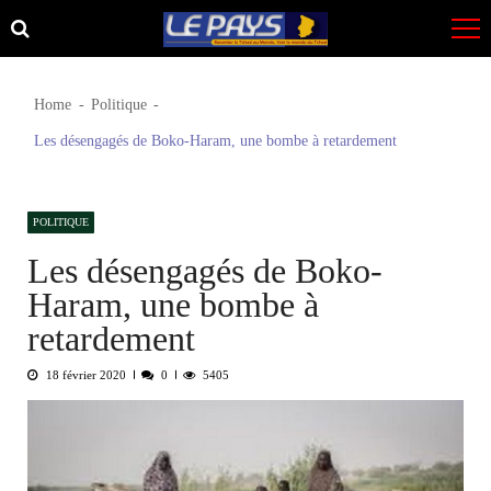
Skip
Skip
to
to
navigation
content
Home
Politique
Les désengagés de Boko-Haram, une bombe à retardement
POLITIQUE
Les désengagés de Boko-
Haram, une bombe à
retardement
18 février 2020
0
5405