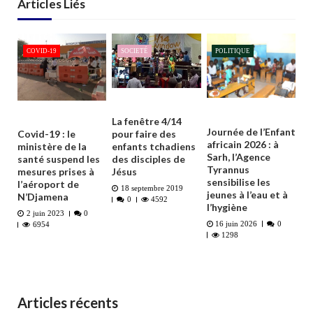
Articles Liés
COVID-19
SOCIETÉ
POLITIQUE
La fenêtre 4/14
Journée de l’Enfant
Covid-19 : le
pour faire des
africain 2026 : à
ministère de la
enfants tchadiens
Sarh, l’Agence
santé suspend les
des disciples de
Tyrannus
mesures prises à
Jésus
sensibilise les
l’aéroport de
18 septembre 2019
jeunes à l’eau et à
N’Djamena
0
4592
l’hygiène
2 juin 2023
0
16 juin 2026
0
6954
1298
Articles récents