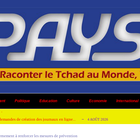
 ni un dividende ni une quelconque plus-...
3 AOÛT 2026
ent
 AOÛT 2026
Politique
Education
Culture
Economie
International
t pour honorer son ancien leader
2 AOÛT 2026
emandes de création des journaux en ligne...
4 AOÛT 2026
aire en Afrique de l’Ouest et du Ce...
4 AOÛT 2026
rnement à renforcer les mesures de prévention
 ni un dividende ni une quelconque plus-...
3 AOÛT 2026