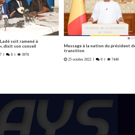
Ladé soit ramené à
Message à la nation du président de
, dixit son conseil
transition
17
0
3976
25 octobre 2022
0
7446