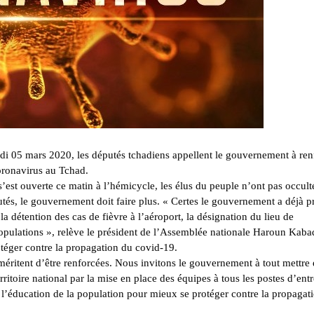
eudi 05 mars 2020, les députés tchadiens appellent le gouvernement à ren
oronavirus au Tchad.
’est ouverte ce matin à l’hémicycle, les élus du peuple n’ont pas occult
putés, le gouvernement doit faire plus. « Certes le gouvernement a déjà pr
la détention des cas de fièvre à l’aéroport, la désignation du lieu de
populations », relève le président de l’Assemblée nationale Haroun Kaba
otéger contre la propagation du covid-19.
éritent d’être renforcées. Nous invitons le gouvernement à tout mettre
ritoire national par la mise en place des équipes à tous les postes d’ent
t l’éducation de la population pour mieux se protéger contre la propagat