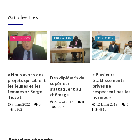
Articles Liés
INTERVIEWS
EDUCATION
EDUCATION
« Nous avons des
« Plusieurs
Des diplômés du
projets qui ciblent
établissements
supérieur
les jeunes et les
privés ne
s’attaquent au
femmes » : Serge
respectent pas les
chômage
Tissot
normes »
22 août 2018
0
7 mars 2022
0
12 juillet 2019
0
5393
3962
4918
Articles récents