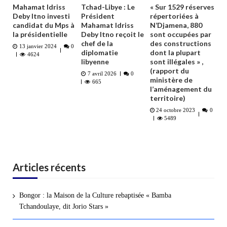
Tchad-Libye : Le
« Sur 1529 réserves
Mahamat Idriss
Président
répertoriées à
Deby Itno investi
Mahamat Idriss
N’Djamena, 880
candidat du Mps à
Deby Itno reçoit le
sont occupées par
la présidentielle
chef de la
des constructions
13 janvier 2024
0
diplomatie
dont la plupart
4624
libyenne
sont illégales » ,
(rapport du
7 avril 2026
0
ministère de
665
l’aménagement du
territoire)
24 octobre 2023
0
5489
Articles récents
Bongor : la Maison de la Culture rebaptisée « Bamba
Tchandoulaye, dit Jorio Stars »