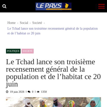
Skip
Skip
to
to
navigation
content
Home
Social
Societé
Le Tchad lance son troisième recensement général de la population
et de l’habitat ce 20 juin
POLITIQUE
SOCIETÉ
Le Tchad lance son troisième
recensement général de la
population et de l’habitat ce 20
juin
19 juin 2026
0
1350