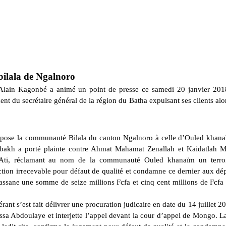
 bilala de Ngalnoro
e Alain Kagonbé a animé un point de presse ce samedi 20 janvier 201
 du secrétaire général de la région du Batha expulsant ses clients alo
oppose la communauté Bilala du canton Ngalnoro à celle d’Ouled khan
akh a porté plainte contre Ahmat Mahamat Zenallah et Kaidatlah 
d’Ati, réclamant au nom de la communauté Ouled khanaïm un terro
action irrecevable pour défaut de qualité et condamne ce dernier aux dé
ane une somme de seize millions Fcfa et cinq cent millions de Fcfa à
rant s’est fait délivrer une procuration judicaire en date du 14 juillet 2
sa Abdoulaye et interjette l’appel devant la cour d’appel de Mongo. L