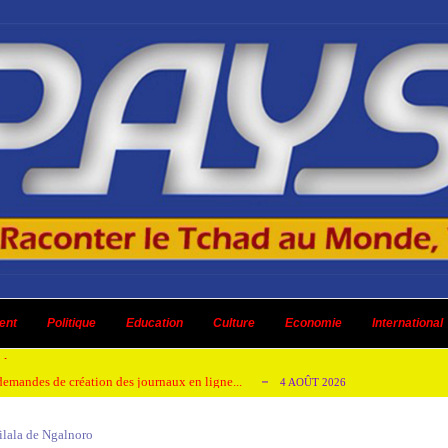
 ni un dividende ni une quelconque plus-...
3 AOÛT 2026
ent
 AOÛT 2026
Politique
Education
Culture
Economie
International
t pour honorer son ancien leader
2 AOÛT 2026
emandes de création des journaux en ligne...
4 AOÛT 2026
aire en Afrique de l’Ouest et du Ce...
4 AOÛT 2026
bilala de Ngalnoro
 ni un dividende ni une quelconque plus-...
3 AOÛT 2026