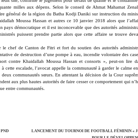
ledit site, confirme le jugement pour défaut de qualité et le condamne
inquante milles aux dépens. Selon le conseil de Ahmat Mahamat Zenal
e général de la région du Batha Kodji Daniki sur instruction du minis
haidallah Moussa Hassan et autres ce 10 janvier 2018 alors que l’affai
pays démocratique et il est inconcevable que des autorités administra
nistrés puissent prendre partie alors que cette affaire se trouve deva
le chef de Canton de Fitri et fort du soutien des autorités administr
entative de destruction d’une pompe à eau, incendie volontaire des case
ort contre Khaidallah Moussa Hassan et consorts », peut-on lire d
e à cette escalade, l’avocat appelle la communauté à garder le calme en
e deux communautés sœurs. En attentant la décision de la Cour suprêm
andent aux plus hautes autorités de faire cesser ce comportement qui n’
ique entre communautés.
 PND
LANCEMENT DU TOURNOI DE FOOTBALL FÉMININ « 
POUR LE DÉVELOPPE