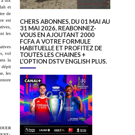
 à dix
lah et
tre de
re est
CHERS ABONNES, DU 01 MAI AU
tives,
31 MAI 2026, REABONNEZ-
nt les
VOUS EN AJOUTANT 2000
FCFA A VOTRE FORMULE
atives
HABITUELLE ET PROFITEZ DE
s, vol
TOUTES LES CHAINES +
ans la
L’OPTION DSTV ENGLISH PLUS.
 dépit
e, les
honore
JOUER
MENT»