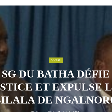
 AOÛT 2026
t pour honorer son ancien leader
2 AOÛT 2026
emandes de création des journaux en ligne...
4 AOÛT 2026
aire en Afrique de l’Ouest et du Ce...
4 AOÛT 2026
 ni un dividende ni une quelconque plus-...
3 AOÛT 2026
SOCIAL
 SG DU BATHA DÉFIE
STICE ET EXPULSE 
BILALA DE NGALNOR