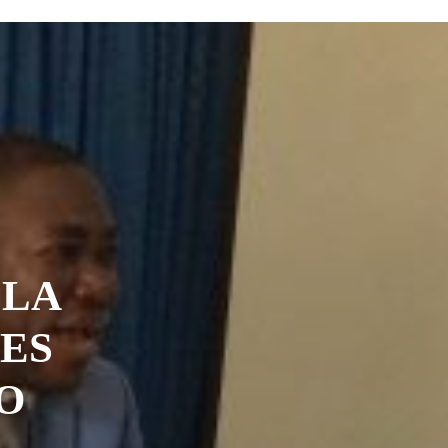
 LA
LES
O