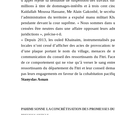
d’appel rejette sa demande de suspension des travaux sur 
millions à titre de dommages-intérêts et à trois cent c
Kaïdallah Moussa Hassane, Me Alain Gakonbé, le secrétair
l’administration du territoire a expulsé manu militari K
pendante devant la cour suprême. « Nous sommes dans un 
censées être neutres dans une affaire opposant leurs admi
juridictions », précise-t-il.
« Depuis 2013, les ouled Khainaim, instrumentalisés par 
locales n’ont cessé d’afficher des actes de provocation: t
d’une plaque portant le nom du village, menaces de m
communication du conseil des ressortissants du Fitri. Fac
de ce comportement qui ne vise qu’à verser le sang entr
ressortissants du département du Fitri et leur conseil dem
pas leurs engagements en faveur de la cohabitation pacif
Stanyslas Asnan
PAHIMI SONNE LA CONCRÉTISATION DES PROMESSES DU
N