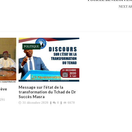
NEXT A
POLITIQUE
Message sur l’état de la
rève
transformation du Tchad de Dr
Succès Masra
291
31 décembre 2020
0
6670