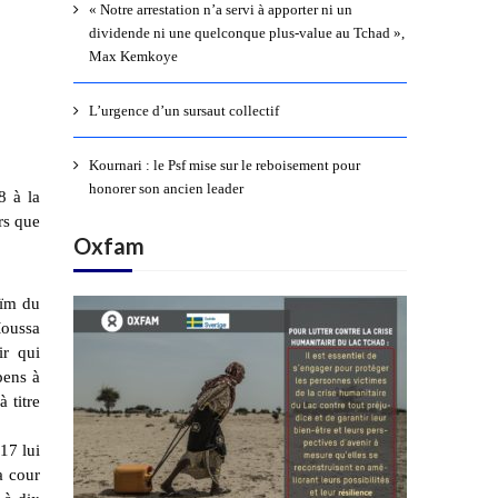
« Notre arrestation n’a servi à apporter ni un
dividende ni une quelconque plus-value au Tchad »,
Max Kemkoye
L’urgence d’un sursaut collectif
Kournari : le Psf mise sur le reboisement pour
honorer son ancien leader
8 à la
rs que
Oxfam
aïm du
Moussa
ir qui
pens à
 titre
017 lui
a cour