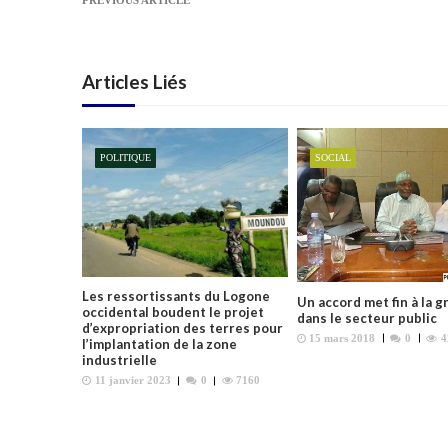
PREVIOUS ARTICLE
a
v
i
Articles Liés
g
a
t
POLITIQUE
SOCIAL
i
o
n
d
e
l
Les ressortissants du Logone
Un accord met fin à la g
’
occidental boudent le projet
dans le secteur public
d’expropriation des terres pour
a
15 mars 2018
0
4
l’implantation de la zone
industrielle
r
11 janvier 2023
0
7160
t
i
c