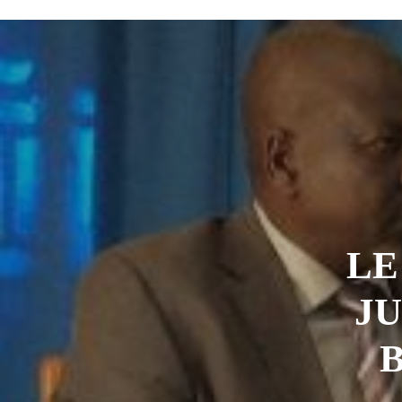
L’urgence d’un sursaut collectif
3
Kournari : le Psf mise sur le reboisemen
Tchad : la Hama suspend l’examen des d
Boko Haram et la nouvelle donne sécurit
« Notre arrestation n’a servi à apporter
LE
JU